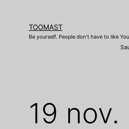
Skip
to
content
TOOMAST
Be yourself. People don't have to like Yo
Sa
19 nov.