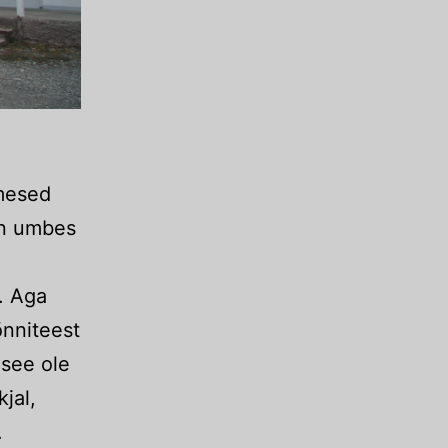
imesed
on umbes
. Aga
õnniteest
 see ole
kjal,
.