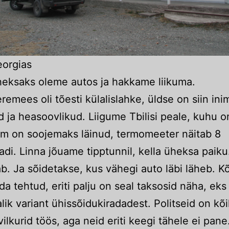
eorgias
heksaks oleme autos ja hakkame liikuma.
eremees oli tõesti külalislahke, üldse on siin in
d ja heasoovlikud. Liigume Tbilisi peale, kuhu 
lm on soojemaks läinud, termomeeter näitab 8
adi. Linna jõuame tipptunnil, kella üheksa paiku
ab. Ja sõidetakse, kus vähegi auto läbi läheb. K
ada tehtud, eriti palju on seal taksosid näha, eks
lik variant ühissõidukiradadest. Politseid on kõi
vilkurid töös, aga neid eriti keegi tähele ei pane