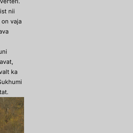
verteri.
st nii
 on vaja
tava
uni
avat,
valt ka
 Sukhumi
tat.