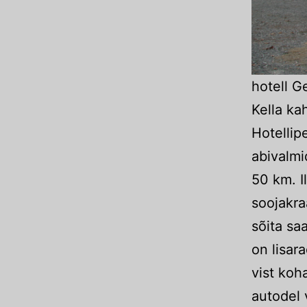
hotell G
Kella ka
Hotellip
abivalmi
50 km. I
soojakra
sõita sa
on lisar
vist koha
autodel 