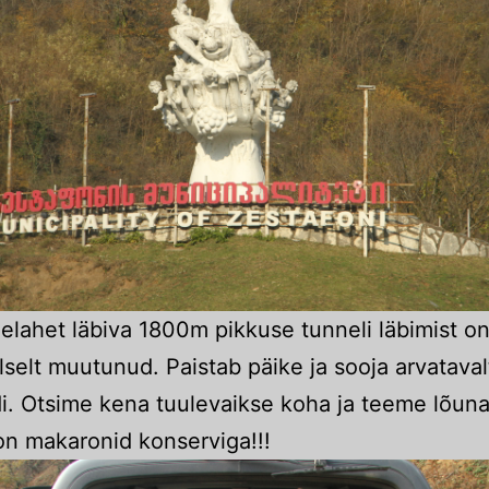
elahet läbiva 1800m pikkuse tunneli läbimist on
lselt muutunud. Paistab päike ja sooja arvatava
i. Otsime kena tuulevaikse koha ja teeme lõuna
on makaronid konserviga!!!