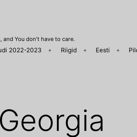
u, and You don't have to care.
udi 2022-2023
Riigid
Eesti
Pil
Open
Open
Open
menu
menu
menu
 Georgia