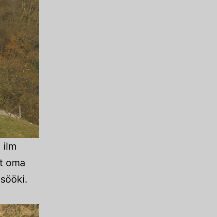
 ilm
lt oma
sööki.