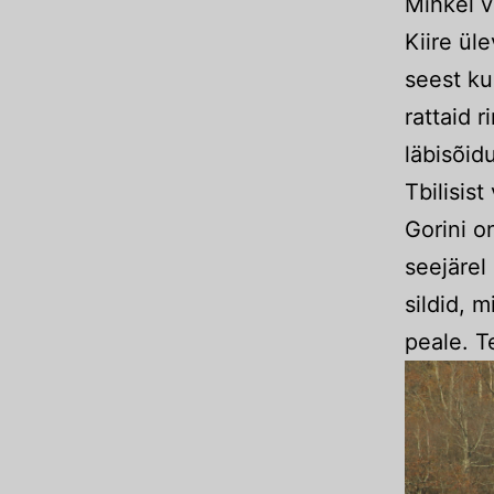
Mihkel v
Kiire ül
seest ku
rattaid 
läbisõidu
Tbilisis
Gorini o
seejärel
sildid, 
peale. T