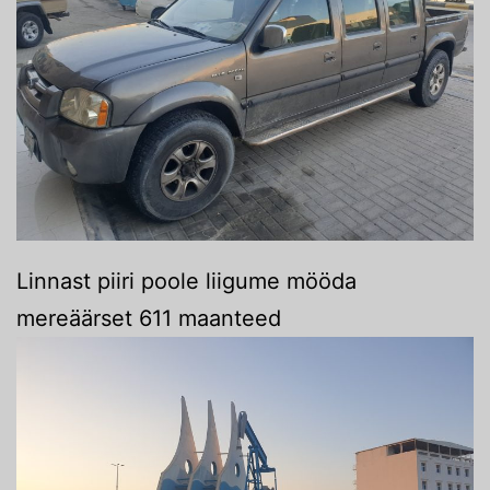
Linnast piiri poole liigume mööda
mereäärset 611 maanteed