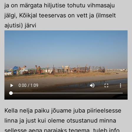
ja on märgata hiljutise tohutu vihmasaju
jälgi, Kõikjal teeservas on vett ja (ilmselt
ajutisi) järvi
Kella nelja paiku jõuame juba piirieelsesse
linna ja just kui oleme otsustanud minna
sellesse aega parajaks tegema, tuleb info,