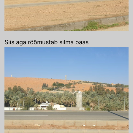
Siis aga rõõmustab silma oaas