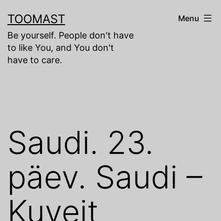
Skip
TOOMAST
Menu
to
Be yourself. People don't have
content
to like You, and You don't
have to care.
Saudi. 23.
päev. Saudi –
Kuveit