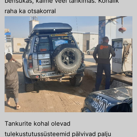
bensukas, käime veel tankimas. Kohalik
raha ka otsakorral
Tankurite kohal olevad
tulekustutussüsteemid pälvivad palju