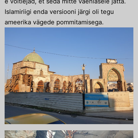
e võitlejad, et seda mitte vaenlasele jätta.
Islamiriigi enda versiooni järgi oli tegu
ameerika vägede pommitamisega.