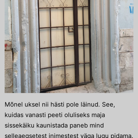
Mõnel uksel nii hästi pole läinud. See,
kuidas vanasti peeti oluliseks maja
sissekäiku kaunistada paneb mind
selleaegsetest inimestest väga lugu pidama.