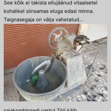
See kõik ei takista ellujäänud vitaalsetel
kohalikel siinsamas eluga edasi minna.
Taignasegaja on välja vahetatud…
saiakombinaadi vastu! Töö käib