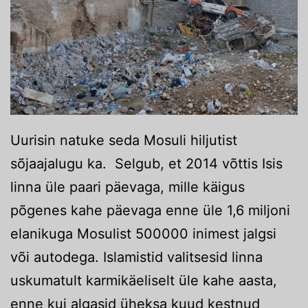
Uurisin natuke seda Mosuli hiljutist
sõjaajalugu ka. Selgub, et 2014 võttis Isis
linna üle paari päevaga, mille käigus
põgenes kahe päevaga enne üle 1,6 miljoni
elanikuga Mosulist 500000 inimest jalgsi
või autodega. Islamistid valitsesid linna
uskumatult karmikäeliselt üle kahe aasta,
enne kui algasid üheksa kuud kestnud