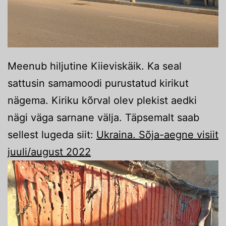
Meenub hiljutine Kiieviskäik. Ka seal
sattusin samamoodi purustatud kirikut
nägema. Kiriku kõrval olev plekist aedki
nägi väga sarnane välja. Täpsemalt saab
sellest lugeda siit:
Ukraina. Sõja-aegne visiit
juuli/august 2022