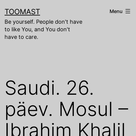
Skip
TOOMAST
Menu
to
Be yourself. People don't have
content
to like You, and You don't
have to care.
Saudi. 26.
päev. Mosul –
Ibrahim Khalil