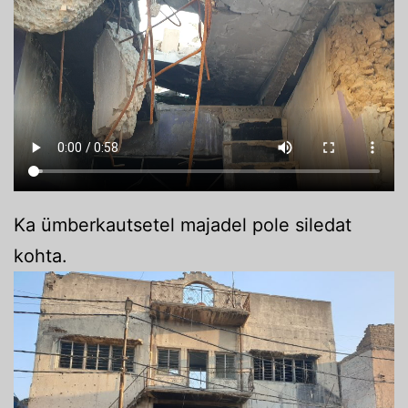
Ka ümberkautsetel majadel pole siledat
kohta.