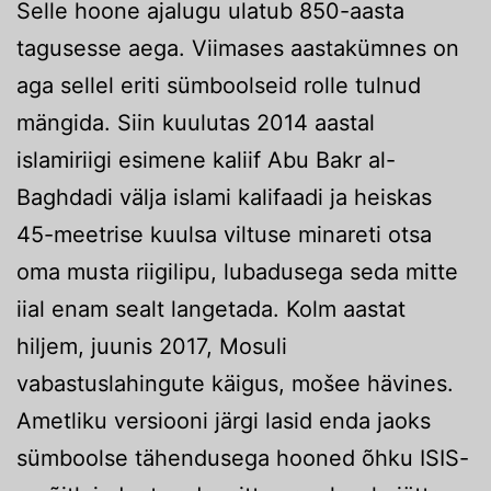
Selle hoone ajalugu ulatub 850-aasta
tagusesse aega. Viimases aastakümnes on
aga sellel eriti sümboolseid rolle tulnud
mängida. Siin kuulutas 2014 aastal
islamiriigi esimene kaliif Abu Bakr al-
Baghdadi välja islami kalifaadi ja heiskas
45-meetrise kuulsa viltuse minareti otsa
oma musta riigilipu, lubadusega seda mitte
iial enam sealt langetada. Kolm aastat
hiljem, juunis 2017, Mosuli
vabastuslahingute käigus, mošee hävines.
Ametliku versiooni järgi lasid enda jaoks
sümboolse tähendusega hooned õhku ISIS-