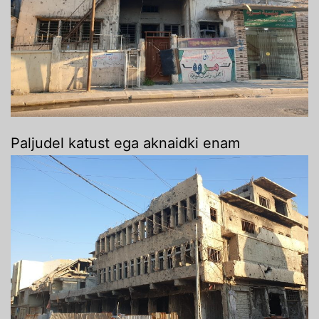
Paljudel katust ega aknaidki enam