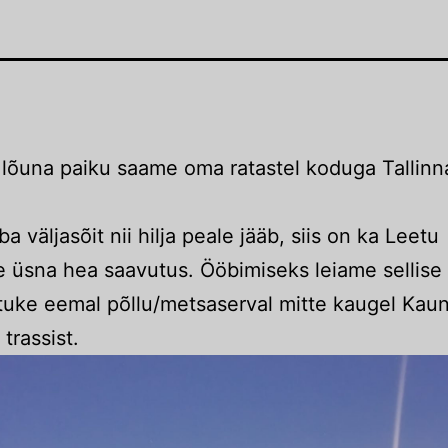
 lõuna paiku saame oma ratastel koduga Tallinn
ba väljasõit nii hilja peale jääb, siis on ka Leetu
 üsna hea saavutus. Ööbimiseks leiame sellise
tuke eemal põllu/metsaserval mitte kaugel Kau
trassist.