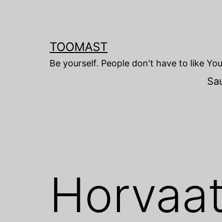
Skip
to
content
TOOMAST
Be yourself. People don't have to like Yo
Sa
Horvaat