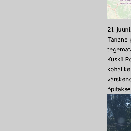
21. juuni
Tänane p
tegemata
Kuskil P
kohalike
värskend
õpitakse