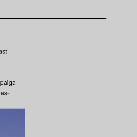
ast
 paiga
nas-