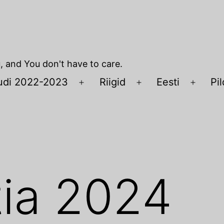
u, and You don't have to care.
udi 2022-2023
Riigid
Eesti
Pil
Open
Open
Open
menu
menu
menu
ia 2024