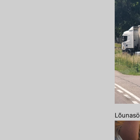
Lõunasöö