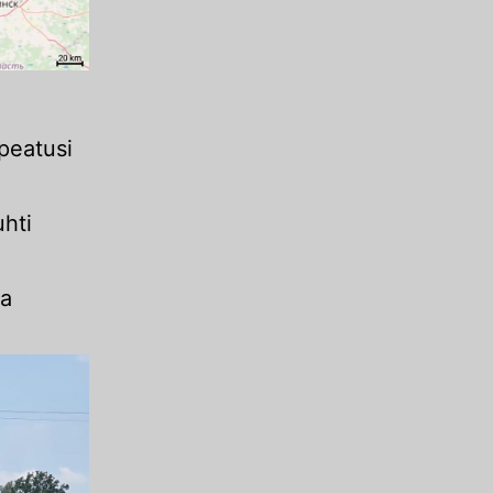
peatusi
uhti
ja