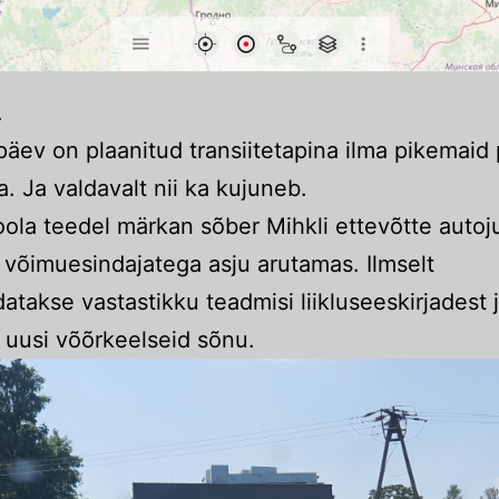
.
äev on plaanitud transiitetapina ilma pikemaid 
. Ja valdavalt nii ka kujuneb.
oola teedel märkan sõber Mihkli ettevõtte autoj
 võimuesindajatega asju arutamas. Ilmselt
atakse vastastikku teadmisi liikluseeskirjadest 
 uusi võõrkeelseid sõnu.