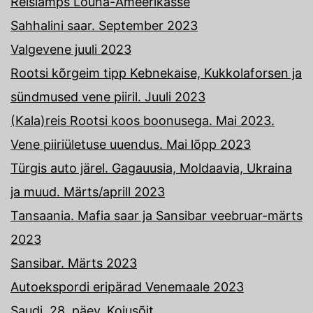
Reisiamps Lõuna-Ameerikasse
Sahhalini saar. September 2023
Valgevene juuli 2023
Rootsi kõrgeim tipp Kebnekaise, Kukkolaforsen ja
sündmused vene piiril. Juuli 2023
(Kala)reis Rootsi koos boonusega. Mai 2023.
Vene piiriületuse uuendus. Mai lõpp 2023
Türgis auto järel. Gagauusia, Moldaavia, Ukraina
ja muud. Märts/aprill 2023
Tansaania. Mafia saar ja Sansibar veebruar-märts
2023
Sansibar. Märts 2023
Autoekspordi eripärad Venemaale 2023
Saudi. 28. päev. Kojusõit