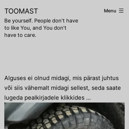
Skip
TOOMAST
Menu
to
Be yourself. People don't have
content
to like You, and You don't
have to care.
Alguses ei olnud midagi, mis pärast juhtus
või siis vähemalt midagi sellest, seda saate
lugeda pealkirjadele klikkides …