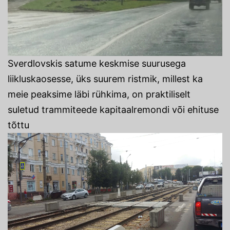
Sverdlovskis satume keskmise suurusega
liikluskaosesse, üks suurem ristmik, millest ka
meie peaksime läbi rühkima, on praktiliselt
suletud trammiteede kapitaalremondi või ehituse
tõttu