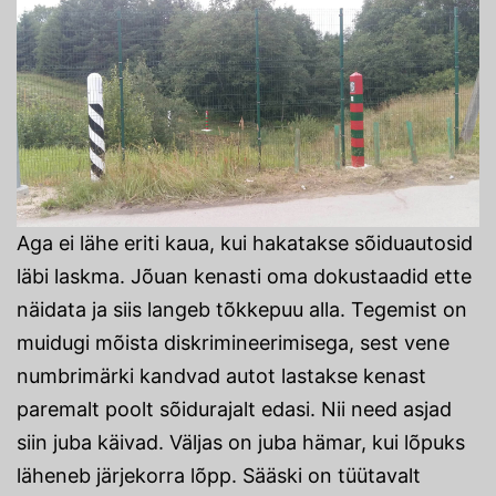
Aga ei lähe eriti kaua, kui hakatakse sõiduautosid
läbi laskma. Jõuan kenasti oma dokustaadid ette
näidata ja siis langeb tõkkepuu alla. Tegemist on
muidugi mõista diskrimineerimisega, sest vene
numbrimärki kandvad autot lastakse kenast
paremalt poolt sõidurajalt edasi. Nii need asjad
siin juba käivad. Väljas on juba hämar, kui lõpuks
läheneb järjekorra lõpp. Sääski on tüütavalt