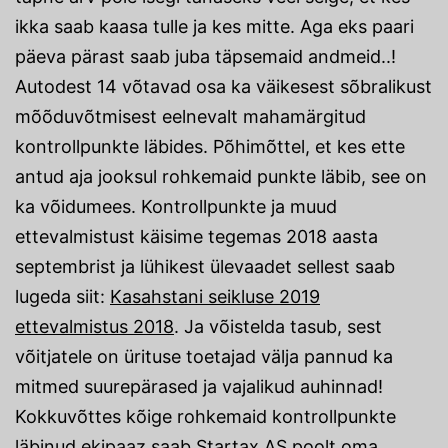
ikka saab kaasa tulle ja kes mitte. Aga eks paari
päeva pärast saab juba täpsemaid andmeid..!
Autodest 14 võtavad osa ka väikesest sõbralikust
mõõduvõtmisest eelnevalt mahamärgitud
kontrollpunkte läbides. Põhimõttel, et kes ette
antud aja jooksul rohkemaid punkte läbib, see on
ka võidumees. Kontrollpunkte ja muud
ettevalmistust käisime tegemas 2018 aasta
septembrist ja lühikest ülevaadet sellest saab
lugeda siit:
Kasahstani seikluse 2019
ettevalmistus 2018
. Ja võistelda tasub, sest
võitjatele on ürituse toetajad välja pannud ka
mitmed suurepärased ja vajalikud auhinnad!
Kokkuvõttes kõige rohkemaid kontrollpunkte
läbinud ekipaaz saab Startax AS poolt oma