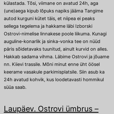
külastada. Tõsi, viimane on avatud 24h, aga
(une)aega kipub lõpuks napiks jääma Tangime
autod kurguni kütet täis, et niipea ei peaks
sellega tegelema ja hakkame läbi Izborski
Ostrovi-nimelise linnakese poole liikuma. Kunagi
auguline-konarlik ja sinka-vonka tee on nüüd
päris sõidetavaks tuunitud, ainult kurvid on alles.
Hakkab sadama vihma. Läbime Ostrovi ja jõuame
nn. Kiievi trassile. Mõni minut enne üht öösel
keerame vasakule parkimisplatsile. Siin asub ka
24h avatud kohvik, kus loodetavasti hommikul
süüa saab.
Laupäev. Ostrovi ümbrus –