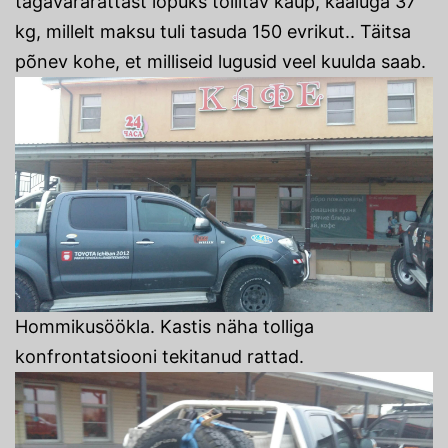
tagavararattast lõpuks tollitav kaup, kaaluga 37
kg, millelt maksu tuli tasuda 150 evrikut.. Täitsa
põnev kohe, et milliseid lugusid veel kuulda saab.
Hommikusöökla. Kastis näha tolliga
konfrontatsiooni tekitanud rattad.