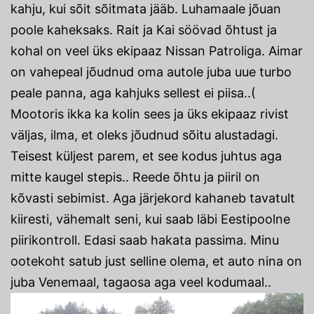
kahju, kui sõit sõitmata jääb. Luhamaale jõuan
poole kaheksaks. Rait ja Kai söövad õhtust ja
kohal on veel üks ekipaaz Nissan Patroliga. Aimar
on vahepeal jõudnud oma autole juba uue turbo
peale panna, aga kahjuks sellest ei piisa..(
Mootoris ikka ka kolin sees ja üks ekipaaz rivist
väljas, ilma, et oleks jõudnud sõitu alustadagi.
Teisest küljest parem, et see kodus juhtus aga
mitte kaugel stepis.. Reede õhtu ja piiril on
kõvasti sebimist. Aga järjekord kahaneb tavatult
kiiresti, vähemalt seni, kui saab läbi Eestipoolne
piirikontroll. Edasi saab hakata passima. Minu
ootekoht satub just selline olema, et auto nina on
juba Venemaal, tagaosa aga veel kodumaal..