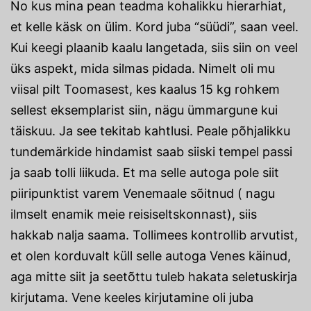
No kus mina pean teadma kohalikku hierarhiat,
et kelle käsk on ülim. Kord juba “süüdi”, saan veel.
Kui keegi plaanib kaalu langetada, siis siin on veel
üks aspekt, mida silmas pidada. Nimelt oli mu
viisal pilt Toomasest, kes kaalus 15 kg rohkem
sellest eksemplarist siin, nägu ümmargune kui
täiskuu. Ja see tekitab kahtlusi. Peale põhjalikku
tundemärkide hindamist saab siiski tempel passi
ja saab tolli liikuda. Et ma selle autoga pole siit
piiripunktist varem Venemaale sõitnud ( nagu
ilmselt enamik meie reisiseltskonnast), siis
hakkab nalja saama. Tollimees kontrollib arvutist,
et olen korduvalt küll selle autoga Venes käinud,
aga mitte siit ja seetõttu tuleb hakata seletuskirja
kirjutama. Vene keeles kirjutamine oli juba