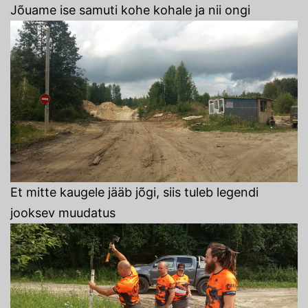
Jõuame ise samuti kohe kohale ja nii ongi
Et mitte kaugele jääb jõgi, siis tuleb legendi
jooksev muudatus