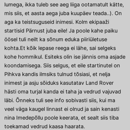
lumega, ikka tuleb see aeg liiga ootamatult kätte,
mis siis, et aasta aega juba kuupäev teada..). On
aga ka teistsuguseid inimesi. Kolm ekipaaži
startisid Pärnust juba eile! Ja poole kahe paiku
öösel tuli neilt ka sõnum eduka piiriületuse
kohta.Et kõik lepase reega ei lähe, sai selgeks
kohe hommikul. Esiteks olin ise jännis oma asjade
koondamisega. Siis selgus, et eile startinutel on
Pihkva kandis ilmsiks tulnud tõsiasi, et nelja
inimest ja asju sõiduks kasutatav Land Rover
hästi oma turjal kanda ei taha ja vedrud vajuvad
läbi. Õnneks tuli see info sobivasti siis, kui ma
veel väga kaugel linnast ei olnud ja sain kenasti
nina Imedepõllu poole keerata, et sealt siis tiba
toekamad vedrud kaasa haarata.