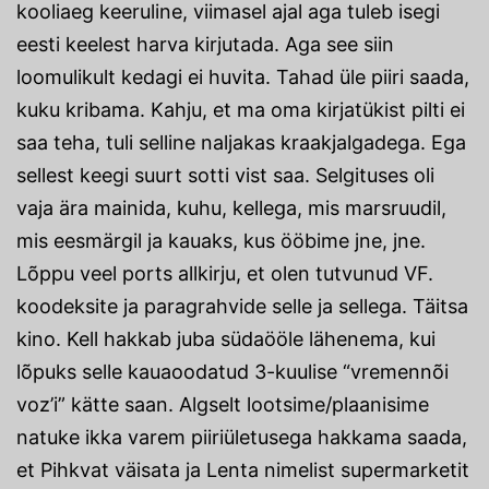
kooliaeg keeruline, viimasel ajal aga tuleb isegi
eesti keelest harva kirjutada. Aga see siin
loomulikult kedagi ei huvita. Tahad üle piiri saada,
kuku kribama. Kahju, et ma oma kirjatükist pilti ei
saa teha, tuli selline naljakas kraakjalgadega. Ega
sellest keegi suurt sotti vist saa. Selgituses oli
vaja ära mainida, kuhu, kellega, mis marsruudil,
mis eesmärgil ja kauaks, kus ööbime jne, jne.
Lõppu veel ports allkirju, et olen tutvunud VF.
koodeksite ja paragrahvide selle ja sellega. Täitsa
kino. Kell hakkab juba südaööle lähenema, kui
lõpuks selle kauaoodatud 3-kuulise “vremennõi
voz’i” kätte saan. Algselt lootsime/plaanisime
natuke ikka varem piiriületusega hakkama saada,
et Pihkvat väisata ja Lenta nimelist supermarketit