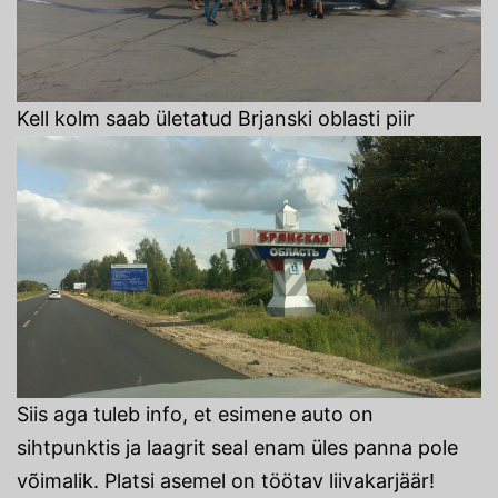
Kell kolm saab ületatud Brjanski oblasti piir
Siis aga tuleb info, et esimene auto on
sihtpunktis ja laagrit seal enam üles panna pole
võimalik. Platsi asemel on töötav liivakarjäär!