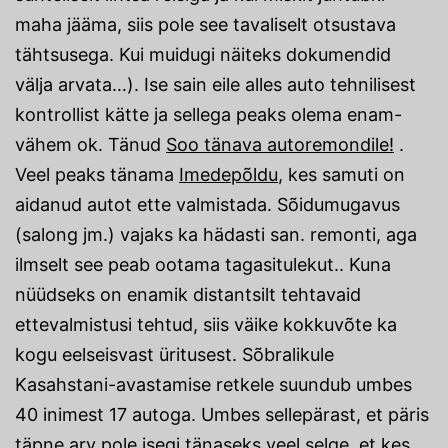
maha jääma, siis pole see tavaliselt otsustava
tähtsusega. Kui muidugi näiteks dokumendid
välja arvata…). Ise sain eile alles auto tehnilisest
kontrollist kätte ja sellega peaks olema enam-
vähem ok. Tänud
Soo tänava autoremondile!
.
Veel peaks tänama
Imedepõldu
, kes samuti on
aidanud autot ette valmistada. Sõidumugavus
(salong jm.) vajaks ka hädasti san. remonti, aga
ilmselt see peab ootama tagasitulekut.. Kuna
nüüdseks on enamik distantsilt tehtavaid
ettevalmistusi tehtud, siis väike kokkuvõte ka
kogu eelseisvast üritusest. Sõbralikule
Kasahstani-avastamise retkele suundub umbes
40 inimest 17 autoga. Umbes sellepärast, et päris
täpne arv pole isegi tänaseks veel selge, et kes