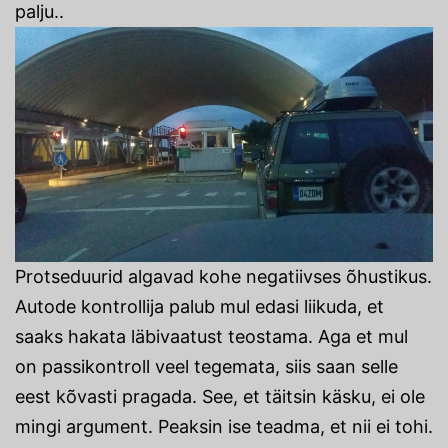
palju..
Protseduurid algavad kohe negatiivses õhustikus.
Autode kontrollija palub mul edasi liikuda, et
saaks hakata läbivaatust teostama. Aga et mul
on passikontroll veel tegemata, siis saan selle
eest kõvasti pragada. See, et täitsin käsku, ei ole
mingi argument. Peaksin ise teadma, et nii ei tohi.