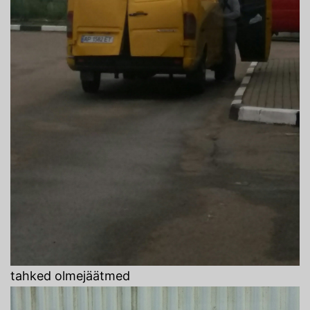
tahked olmejäätmed