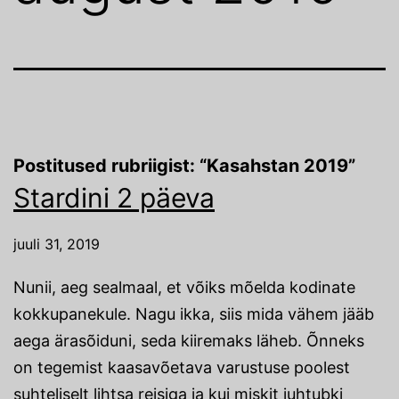
Postitused rubriigist: “Kasahstan 2019”
Stardini 2 päeva
juuli 31, 2019
Nunii, aeg sealmaal, et võiks mõelda kodinate
kokkupanekule. Nagu ikka, siis mida vähem jääb
aega ärasõiduni, seda kiiremaks läheb. Õnneks
on tegemist kaasavõetava varustuse poolest
suhteliselt lihtsa reisiga ja kui miskit juhtubki