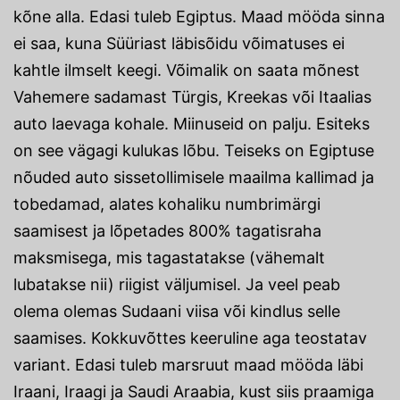
kõne alla. Edasi tuleb Egiptus. Maad mööda sinna
ei saa, kuna Süüriast läbisõidu võimatuses ei
kahtle ilmselt keegi. Võimalik on saata mõnest
Vahemere sadamast Türgis, Kreekas või Itaalias
auto laevaga kohale. Miinuseid on palju. Esiteks
on see vägagi kulukas lõbu. Teiseks on Egiptuse
nõuded auto sissetollimisele maailma kallimad ja
tobedamad, alates kohaliku numbrimärgi
saamisest ja lõpetades 800% tagatisraha
maksmisega, mis tagastatakse (vähemalt
lubatakse nii) riigist väljumisel. Ja veel peab
olema olemas Sudaani viisa või kindlus selle
saamises. Kokkuvõttes keeruline aga teostatav
variant. Edasi tuleb marsruut maad mööda läbi
Iraani, Iraagi ja Saudi Araabia, kust siis praamiga