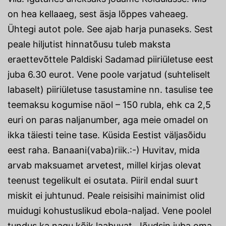
on hea kellaaeg, sest äsja lõppes vaheaeg.
Ühtegi autot pole. See ajab harja punaseks. Sest
peale hiljutist hinnatõusu tuleb maksta
eraettevõttele Paldiski Sadamad piiriületuse eest
juba 6.30 eurot. Vene poole varjatud (suhteliselt
labaselt) piiriületuse tasustamine nn. tasulise tee
teemaksu kogumise näol – 150 rubla, ehk ca 2,5
euri on paras naljanumber, aga meie omadel on
ikka täiesti teine tase. Küsida Eestist väljasõidu
eest raha. Banaani(vaba)riik.:-) Huvitav, mida
arvab maksuamet arvetest, millel kirjas olevat
teenust tegelikult ei osutata. Piiril endal suurt
miskit ei juhtunud. Peale reisisihi mainimist olid
muidugi kohustuslikud ebola-naljad. Vene poolel
tundus ka nagu kõik laabuvat. Jõudsin juba oma