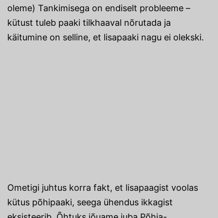
oleme) Tankimisega on endiselt probleeme –
kütust tuleb paaki tilkhaaval nõrutada ja
käitumine on selline, et lisapaaki nagu ei olekski.
Ometigi juhtus korra fakt, et lisapaagist voolas
kütus põhipaaki, seega ühendus ikkagist
eksisteerib. Õhtuks jõuame juba Põhja-