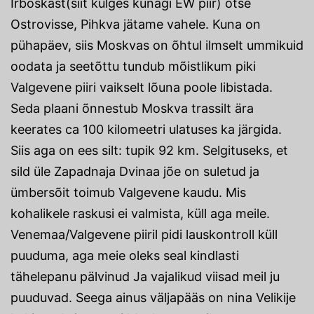
Irboskast(siit kulges kunagi EW piir) otse
Ostrovisse, Pihkva jätame vahele. Kuna on
pühapäev, siis Moskvas on õhtul ilmselt ummikuid
oodata ja seetõttu tundub mõistlikum piki
Valgevene piiri vaikselt lõuna poole libistada.
Seda plaani õnnestub Moskva trassilt ära
keerates ca 100 kilomeetri ulatuses ka järgida.
Siis aga on ees silt: tupik 92 km. Selgituseks, et
sild üle Zapadnaja Dvinaa jõe on suletud ja
ümbersõit toimub Valgevene kaudu. Mis
kohalikele raskusi ei valmista, küll aga meile.
Venemaa/Valgevene piiril pidi lauskontroll küll
puuduma, aga meie oleks seal kindlasti
tähelepanu pälvinud Ja vajalikud viisad meil ju
puuduvad. Seega ainus väljapääs on nina Velikije