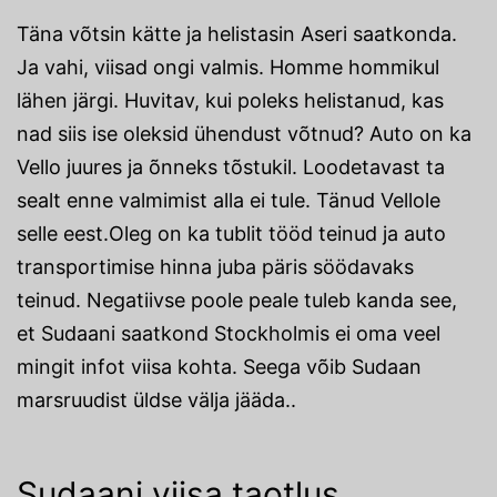
Täna võtsin kätte ja helistasin Aseri saatkonda.
Ja vahi, viisad ongi valmis. Homme hommikul
lähen järgi. Huvitav, kui poleks helistanud, kas
nad siis ise oleksid ühendust võtnud? Auto on ka
Vello juures ja õnneks tõstukil. Loodetavast ta
sealt enne valmimist alla ei tule. Tänud Vellole
selle eest.Oleg on ka tublit tööd teinud ja auto
transportimise hinna juba päris söödavaks
teinud. Negatiivse poole peale tuleb kanda see,
et Sudaani saatkond Stockholmis ei oma veel
mingit infot viisa kohta. Seega võib Sudaan
marsruudist üldse välja jääda..
Sudaani viisa taotlus