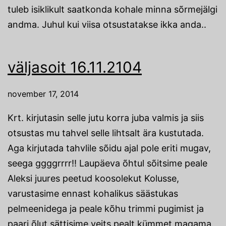
tuleb isiklikult saatkonda kohale minna sõrmejälgi
andma. Juhul kui viisa otsustatakse ikka anda..
väljasoit 16.11.2104
november 17, 2014
Krt. kirjutasin selle jutu korra juba valmis ja siis
otsustas mu tahvel selle lihtsalt ära kustutada.
Aga kirjutada tahvlile sõidu ajal pole eriti mugav,
seega ggggrrrr!! Laupäeva õhtul sõitsime peale
Aleksi juures peetud koosolekut Kolusse,
varustasime ennast kohalikus säästukas
pelmeenidega ja peale kõhu trimmi pugimist ja
paari õlut sättisime veits pealt kümmet magama.