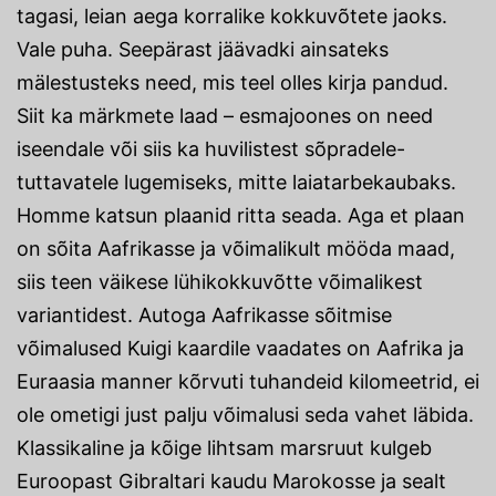
tagasi, leian aega korralike kokkuvõtete jaoks.
Vale puha. Seepärast jäävadki ainsateks
mälestusteks need, mis teel olles kirja pandud.
Siit ka märkmete laad – esmajoones on need
iseendale või siis ka huvilistest sõpradele-
tuttavatele lugemiseks, mitte laiatarbekaubaks.
Homme katsun plaanid ritta seada. Aga et plaan
on sõita Aafrikasse ja võimalikult mööda maad,
siis teen väikese lühikokkuvõtte võimalikest
variantidest. Autoga Aafrikasse sõitmise
võimalused Kuigi kaardile vaadates on Aafrika ja
Euraasia manner kõrvuti tuhandeid kilomeetrid, ei
ole ometigi just palju võimalusi seda vahet läbida.
Klassikaline ja kõige lihtsam marsruut kulgeb
Euroopast Gibraltari kaudu Marokosse ja sealt