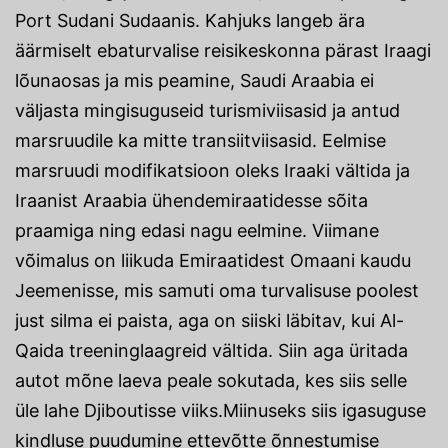
Port Sudani Sudaanis. Kahjuks langeb ära
äärmiselt ebaturvalise reisikeskonna pärast Iraagi
lõunaosas ja mis peamine, Saudi Araabia ei
väljasta mingisuguseid turismiviisasid ja antud
marsruudile ka mitte transiitviisasid. Eelmise
marsruudi modifikatsioon oleks Iraaki vältida ja
Iraanist Araabia ühendemiraatidesse sõita
praamiga ning edasi nagu eelmine. Viimane
võimalus on liikuda Emiraatidest Omaani kaudu
Jeemenisse, mis samuti oma turvalisuse poolest
just silma ei paista, aga on siiski läbitav, kui Al-
Qaida treeninglaagreid vältida. Siin aga üritada
autot mõne laeva peale sokutada, kes siis selle
üle lahe Djiboutisse viiks.Miinuseks siis igasuguse
kindluse puudumine ettevõtte õnnestumise