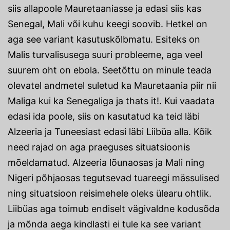
siis allapoole Mauretaaniasse ja edasi siis kas
Senegal, Mali või kuhu keegi soovib. Hetkel on
aga see variant kasutuskõlbmatu. Esiteks on
Malis turvalisusega suuri probleeme, aga veel
suurem oht on ebola. Seetõttu on minule teada
olevatel andmetel suletud ka Mauretaania piir nii
Maliga kui ka Senegaliga ja thats it!. Kui vaadata
edasi ida poole, siis on kasutatud ka teid läbi
Alzeeria ja Tuneesiast edasi läbi Liibüa alla. Kõik
need rajad on aga praeguses situatsioonis
mõeldamatud. Alzeeria lõunaosas ja Mali ning
Nigeri põhjaosas tegutsevad tuareegi mässulised
ning situatsioon reisimehele oleks ülearu ohtlik.
Liibüas aga toimub endiselt vägivaldne kodusõda
ja mõnda aega kindlasti ei tule ka see variant