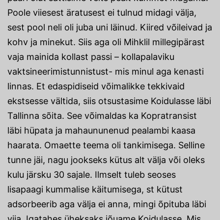
Poole viiesest äratusest ei tulnud midagi välja,
sest pool neli oli juba uni läinud. Kiired võileivad ja
kohv ja minekut. Siis aga oli Mihklil millegipärast
vaja mainida kollast passi – kollapalaviku
vaktsineerimistunnistust- mis minul aga kenasti
linnas. Et edaspidiseid võimalikke tekkivaid
ekstsesse vältida, siis otsustasime Koidulasse läbi
Tallinna sõita. See võimaldas ka Kopratransist
läbi hüpata ja mahaununenud pealambi kaasa
haarata. Omaette teema oli tankimisega. Selline
tunne jäi, nagu jookseks kütus alt välja või oleks
kulu järsku 30 sajale. Ilmselt tuleb seoses
lisapaagi kummalise käitumisega, st kütust
adsorbeerib aga välja ei anna, mingi õpituba läbi
viia. Igatahes üheksaks jõuame Koidulasse. Mis