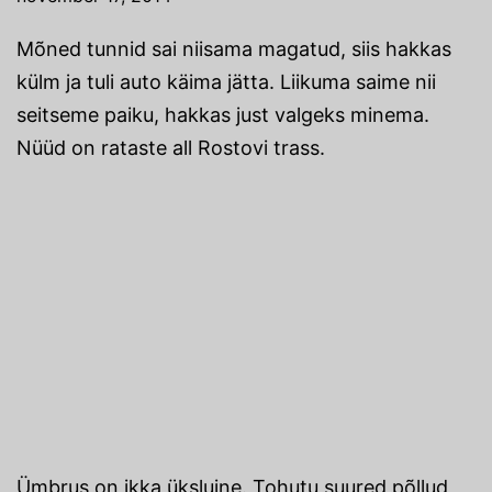
Mõned tunnid sai niisama magatud, siis hakkas
külm ja tuli auto käima jätta. Liikuma saime nii
seitseme paiku, hakkas just valgeks minema.
Nüüd on rataste all Rostovi trass.
Ümbrus on ikka üksluine. Tohutu suured põllud,