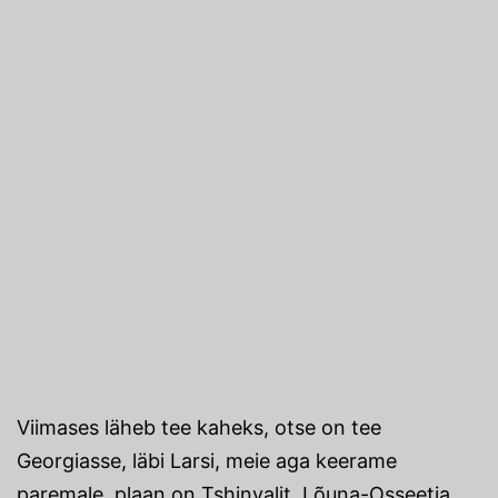
Viimases läheb tee kaheks, otse on tee
Georgiasse, läbi Larsi, meie aga keerame
paremale, plaan on Tshinvalit, Lõuna-Osseetia