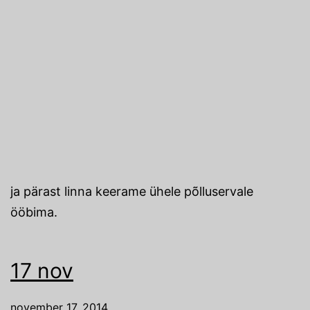
ja pärast linna keerame ühele põlluservale
ööbima.
17 nov
november 17, 2014