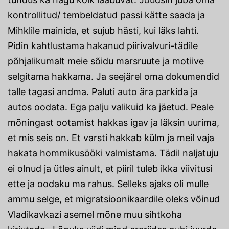
kontrollitud/ tembeldatud passi kätte saada ja
Mihklile mainida, et sujub hästi, kui läks lahti.
Pidin kahtlustama hakanud piirivalvuri-tädile
põhjalikumalt meie sõidu marsruute ja motiive
selgitama hakkama. Ja seejärel oma dokumendid
talle tagasi andma. Paluti auto ära parkida ja
autos oodata. Ega palju valikuid ka jäetud. Peale
mõningast ootamist hakkas igav ja läksin uurima,
et mis seis on. Et varsti hakkab külm ja meil vaja
hakata hommikusööki valmistama. Tädil naljatuju
ei olnud ja ütles ainult, et piiril tuleb ikka viivitusi
ette ja oodaku ma rahus. Selleks ajaks oli mulle
ammu selge, et migratsioonikaardile oleks võinud
Vladikavkazi asemel mõne muu sihtkoha