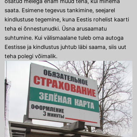
osatud meiega enam muud teha, kui minema
saata. Esimene tegevus tankimine, seejarel
kindlustuse tegemine, kuna Eestis rohelist kaarti
teha ei õnnestunudki. Üsna arusaamatu
suhtumine. Kui välismaalane tuleb oma autoga
Eestisse ja kindlustus juhtub läbi saama, siis uut
teha polegi võimalik.