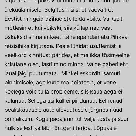
kirjutada.. Lõpuks viidi mind erariides nuhi juurde
ülekuulamisele. Selgitasin siis, et vaevalt et
Eestist mingeid dzihadiste leida võiks. Vaikselt
mõtlesin et kui võikski, siis küllap nad vast
oskaksid sinna ankeeti tähelepandamatu Pihkva
reisisihiks kirjutada. Peale lühidat usutlemist ja
veelkord kinnitust pärides, et ma ikka tõsimeelne
kristlane olen, lasti mind minna. Valge paberileht
laual jäigi puutumata.. Mihkel eskorditi samuti
pinnimisele, aga kuna ma hoiatasin, et vene
keelega võib tulla probleeme, siis kaua aega ei
kulunud. Sellega asi küll ei piirdunud. Eelnenud
pealiskaudsele auto ülevaatusele järgnes nüüd
põhjalikum. Kogu padajann tuli välja tõsta ja suur
hulk sellest ka läbi röntgeni tarida. Lõpuks ei