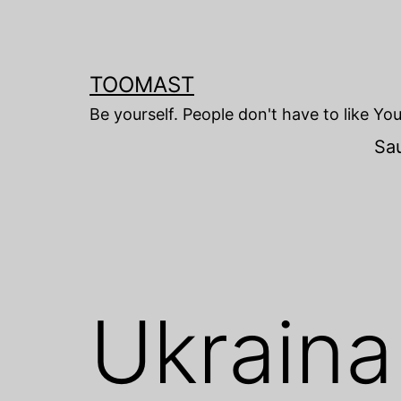
Skip
to
content
TOOMAST
Be yourself. People don't have to like Yo
Sa
Ukraina