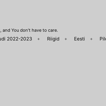
u, and You don't have to care.
udi 2022-2023
Riigid
Eesti
Pil
Open
Open
Open
menu
menu
menu