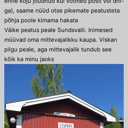
enne koju jõudnud kui võtmed posti või dhl-
ga), saame nüüd otse pikemate peatusteta
põhja poole kimama hakata
Väike peatus peale Sundsvalli. Inimesed
müüvad oma mittevajalikku kaupa. Viskan
pilgu peale, aga mittevajalik tundub see
kõik ka minu jaoks