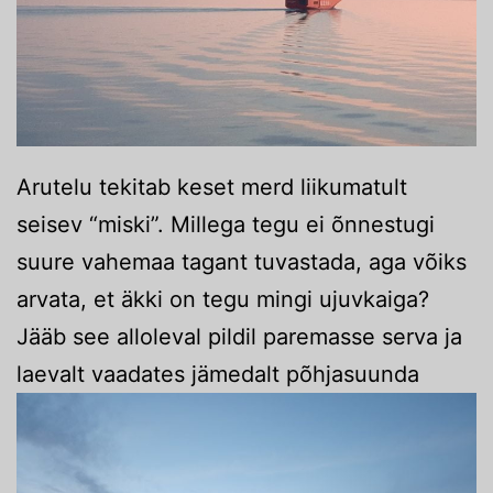
Arutelu tekitab keset merd liikumatult
seisev “miski”. Millega tegu ei õnnestugi
suure vahemaa tagant tuvastada, aga võiks
arvata, et äkki on tegu mingi ujuvkaiga?
Jääb see alloleval pildil paremasse serva ja
laevalt vaadates jämedalt põhjasuunda