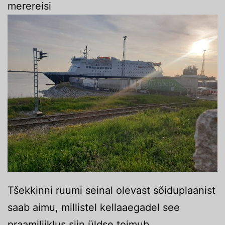
merereisi
Tšekkinni ruumi seinal olevast sõiduplaanist
saab aimu, millistel kellaaegadel see
praamiliiklus siin üldse toimub