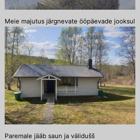
Meie majutus järgnevate ööpäevade jooksul
Paremale jääb saun ja välidušš