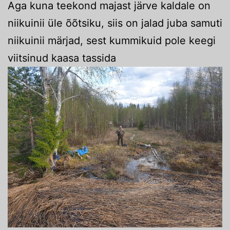
Aga kuna teekond majast järve kaldale on
niikuinii üle õõtsiku, siis on jalad juba samuti
niikuinii märjad, sest kummikuid pole keegi
viitsinud kaasa tassida