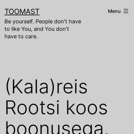
Skip
TOOMAST
Menu
to
Be yourself. People don't have
content
to like You, and You don't
have to care.
(Kala)reis
Rootsi koos
boonusega.