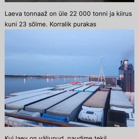
Laeva tonnaaž on üle 22 000 tonni ja kiirus
kuni 23 sõlme. Korralik purakas
Kui laev on väljunud, naudime tekil