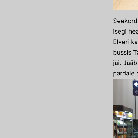
Seekord 
isegi he
Elveri ka
bussis T
jäi. Jää
pardale 