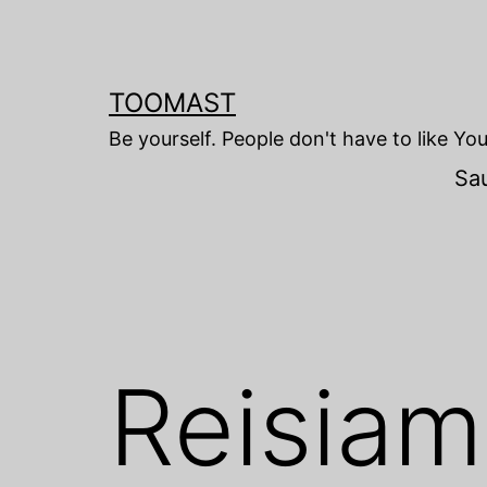
Skip
to
content
TOOMAST
Be yourself. People don't have to like Yo
Sa
Reisia