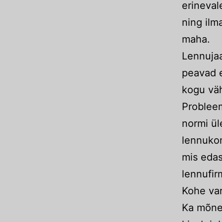
erineval
ning ilm
maha.
Lennujaa
peavad e
kogu väh
Probleem
normi üle
lennukom
mis edas
lennufir
Kohe var
Ka mõne 