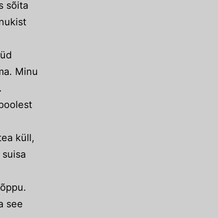
s sõita
nukist
üüd
ma. Minu
.
poolest
ea küll,
 suisa
kõppu.
a see