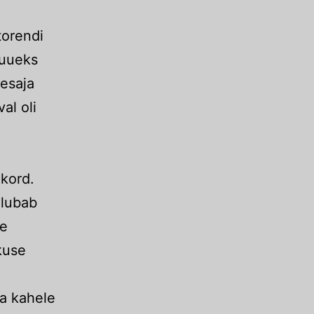
torendi
kuueks
esaja
al oli
ekord.
 lubab
ne
kuse
ta kahele