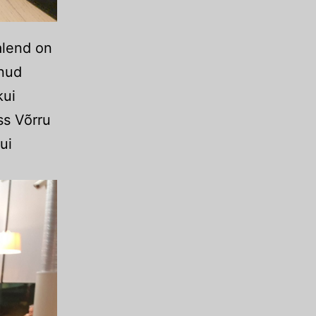
alend on
unud
kui
ss Võrru
ui