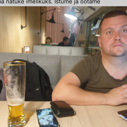
ba natuke imelikuks. Istume ja ootame