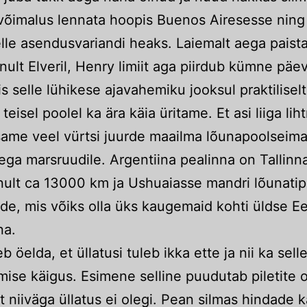
õimalus lennata hoopis Buenos Airesesse ning
selle asendusvariandi heaks. Laiemalt aega paist
inult Elveril, Henry limiit aga piirdub kümne päe
is selle lühikese ajavahemiku jooksul praktiliselt
eisel poolel ka ära käia üritame. Et asi liiga lih
isame veel vürtsi juurde maailma lõunapoolseima
ga marsruudile. Argentiina pealinna on Tallinn
nult ca 13000 km ja Ushuaiasse mandri lõunatip
de, mis võiks olla üks kaugemaid kohti üldse Ee
na.
b öelda, et üllatusi tuleb ikka ette ja nii ka selle
mise käigus. Esimene selline puudutab piletite o
lt niiväga üllatus ei olegi. Pean silmas hindade 