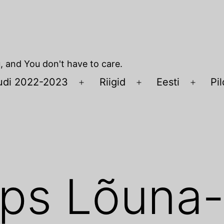
u, and You don't have to care.
udi 2022-2023
Riigid
Eesti
Pil
Open
Open
Open
menu
menu
menu
mps Lõuna