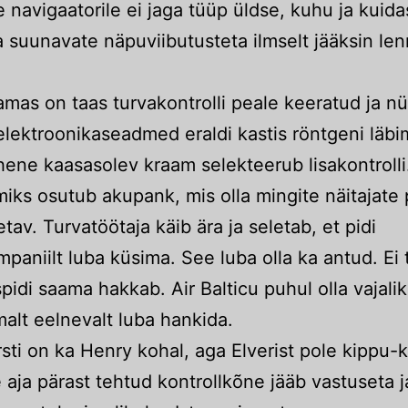
e navigaatorile ei jaga tüüp üldse, kuhu ja kuida
a suunavate näpuviibutusteta ilmselt jääksin len
mas on taas turvakontrolli peale keeratud ja n
lektroonikaseadmed eraldi kastis röntgeni läbi
ene kaasasolev kraam selekteerub lisakontrolli
iks osutub akupank, mis olla mingite näitajate 
tav. Turvatöötaja käib ära ja seletab, et pidi
paniilt luba küsima. See luba olla ka antud. Ei t
pidi saama hakkab. Air Balticu puhul olla vajalik
malt eelnevalt luba hankida.
sti on ka Henry kohal, aga Elverist pole kippu-
aja pärast tehtud kontrollkõne jääb vastuseta j