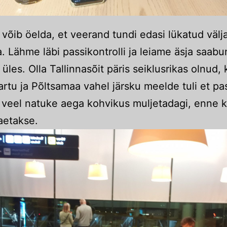
võib öelda, et veerand tundi edasi lükatud välj
a. Lähme läbi passikontrolli ja leiame äsja saab
 üles. Olla Tallinnasõit päris seiklusrikas olnud, 
artu ja Põltsamaa vahel järsku meelde tuli et pa
b veel natuke aega kohvikus muljetadagi, enne k
aetakse.