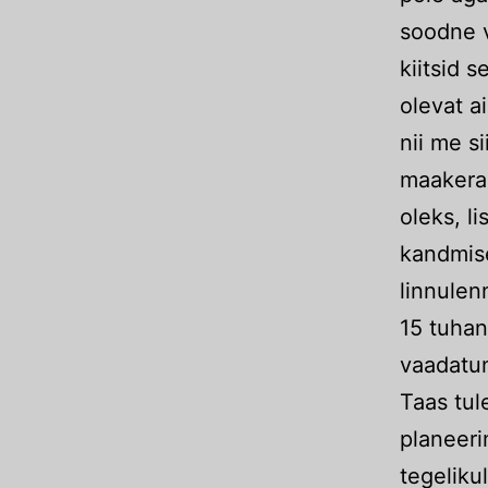
soodne v
kiitsid 
olevat a
nii me si
maakera t
oleks, l
kandmise
linnulen
15 tuhan
vaadatu
Taas tule
planeeri
tegeliku