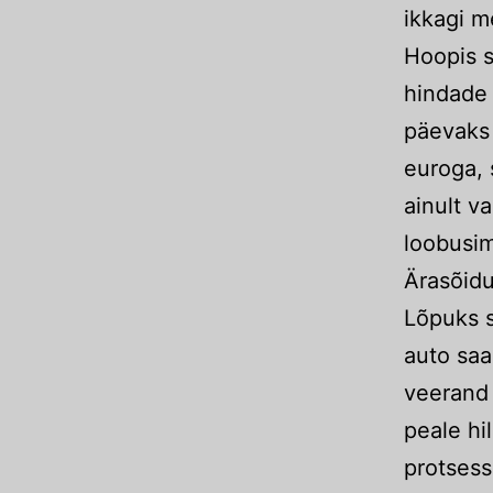
ikkagi m
Hoopis s
hindade 
päevaks
euroga, 
ainult v
loobusi
Ärasõidu
Lõpuks s
auto saa
veerand 
peale hil
protsess