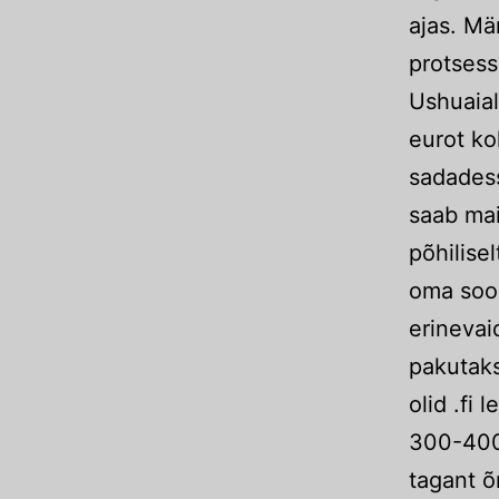
ajas. Mä
protsess
Ushuaial
eurot ko
sadades
saab mai
põhilise
oma soo
erinevai
pakutaks
olid .fi
300-400 
tagant õ