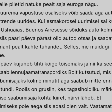
eile piletid natuke pealt saja euroga nägu.
uurema vapustuse osaliseks võib saada aga au
trende uurides. Kui esmakordsel uurimisel sai 
 Ushuaiast Buenos Airesesse sõiduks auto kolm
siis paari päeva pärast olid autod otsas ja saadav
ariant pealt kahte tuhandet. Sellest me muidugi
me.
päev kujuneb tihti kõige töisemaks ja nii ka se
aab lennujaamatranspordiks Bolt kutsutud, mis
bumisajaks kolme minutit aga saabub mitte en
tundi. Roolis on grusiin, kes tagasihoidliku mär
ise saabumisaja kohta kiirelt närvi läheb. Et
imiseks pole aega siis edasi olen vait. Vaatama