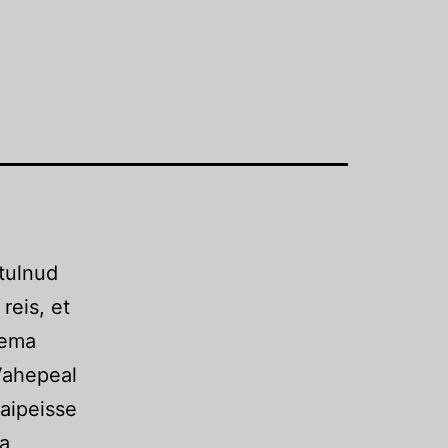
 tulnud
reis, et
gema
 Vahepeal
Taipeisse
ma