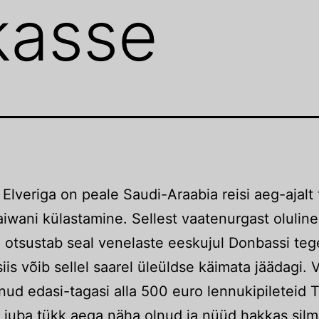
kasse
 Elveriga on peale Saudi-Araabia reisi aeg-ajalt
aiwani külastamine. Sellest vaatenurgast oluline 
a otsustab seal venelaste eeskujul Donbassi te
siis võib sellel saarel üleüldse käimata jäädagi.
nud edasi-tagasi alla 500 euro lennukipileteid 
 juba tükk aega näha olnud ja nüüd hakkas sil