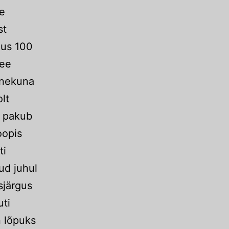
le
st
gus 100
see
anekuna
lt
, pakub
oopis
ti
ud juhul
sjärgus
uti
n lõpuks