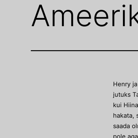
Ameeri
Henry ja
jutuks T
kui Hiin
hakata, 
saada ol
pole aga