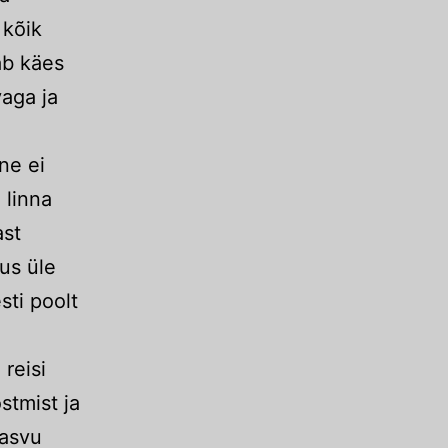
 kõik
ab käes
vaga ja
tne ei
 linna
ast
us üle
sti poolt
 reisi
stmist ja
kasvu