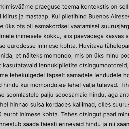
rkimisväärne praeguse teema kontekstis on sel
i kiirus ja mastaap. Kui piletihind Buenos Airese
e üks ots oli esmakordsel vaatamisel suurusjär
lmele inimesele kokku, siis päevadega kasvas 
se eurodesse inimese kohta. Huvitava tähelep
nida, et näiteks momondo, mis on üks minu poo
lt kasutatavaid lennukipiletite otsingumootoreid
me lehekülgedel täpselt samadele lendudele h
d hindu kui momondo.ee lehel välja tulevad. Tih
e soomlastele palju soodsamaid hindu, aga ant
 lehel hinnad suisa kordades kallimad, olles suuru
eurot inimese kohta. Tehes otsingut paari min
nnestub saada täiesti erinevaid hindu ja nii saa