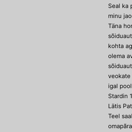
Seal ka 
minu jao
Täna hom
sõiduaut
kohta ag
olema av
sõiduaut
veokate 
igal pool
Stardin 
Lätis Pat
Teel saa
omapãras