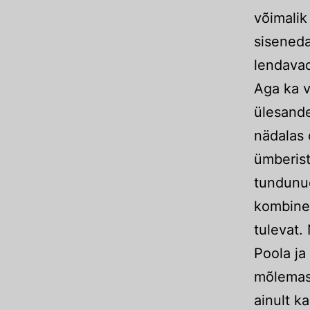
võimalik
siseneda
lendavad 
Aga ka v
ülesande
nädalas 
ümberist
tundunud
kombinee
tulevat. 
Poola ja
mõlemas r
ainult k