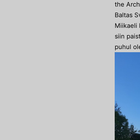
the Arch
Baltas S
Miikaeli
siin pais
puhul ol