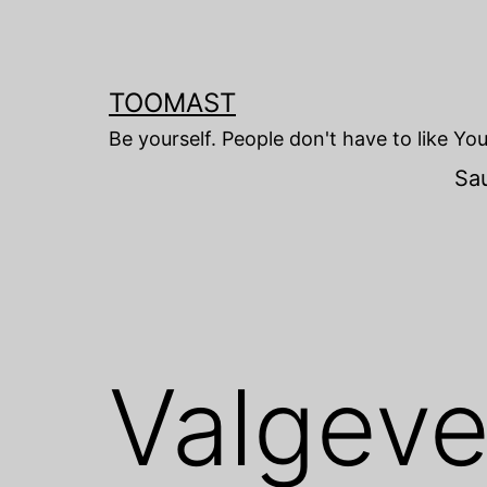
Skip
to
content
TOOMAST
Be yourself. People don't have to like Yo
Sa
Valgeve