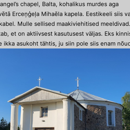
angel’s chapel, Balta, kohalikus murdes aga
vētā Erceņģeļa Mihaēla kapela. Eestikeeli siis v
 kabel. Mulle sellised maakiviehitised meeldivad
tab, et on aktiivsest kasutusest väljas. Eks kinn
e ikka asukoht tähtis, ju siin pole siis enam nõud