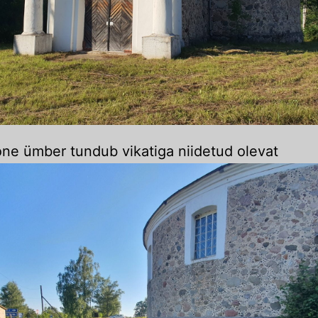
ne ümber tundub vikatiga niidetud olevat