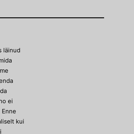
 läinud
 mida
oome
 enda
eda
no ei
. Enne
liselt kui
i