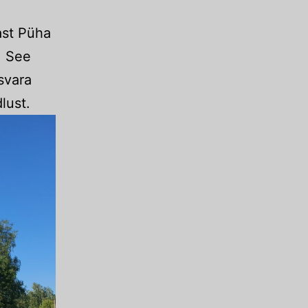
ast Püha
. See
isvara
lust.