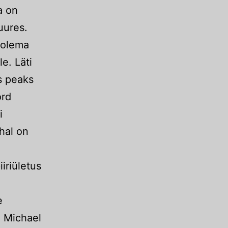
a on
uures.
 olema
e. Läti
s peaks
ord
i
hal on
iriületus
e
. Michael