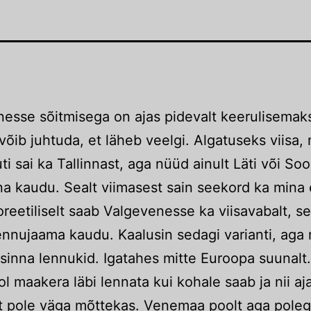
esse sõitmisega on ajas pidevalt keerulisemaks
i võib juhtuda, et läheb veelgi. Algatuseks viisa,
uti sai ka Tallinnast, aga nüüd ainult Läti või S
a kaudu. Sealt viimasest sain seekord ka mina
reetiliselt saab Valgevenesse ka viisavabalt, s
ennujaama kaudu. Kaalusin sedagi varianti, aga 
 sinna lennukid. Igatahes mitte Euroopa suunalt
l maakera läbi lennata kui kohale saab ja nii aja
lt pole väga mõttekas. Venemaa poolt aga poleg