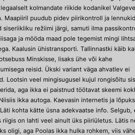
 legaalselt kolmandate riikide kodanikel Valge
. Maapiiril puudub pidev piirikontroll ja lennuki
siseriikliku režiimi järgi, samuti ilma passikontro
iisaga ja mööda maad pole tegemist mingi lihts
ga. Kaalusin ühistransporti. Tallinnastki käib k
otsebuss Minskisse, lisaks ühe või kahe
umisega reisid. Ükski variant väga ahvatlev ei
. Lootsin veel mingisugusel kujul rongisõitu si
rida, aga ikka ei paistnud töötavat skeemi kok
Niisiis ikka autoga. Kaevasin internetis ja lõpuks
 Läti kohta kätte üsna adekvaatse info. Selgub, 
iigis on lahti veel ainult üks piiriületus. Lätis n
aks oligi, aga Poolas ikka hulka rohkem, viis väh