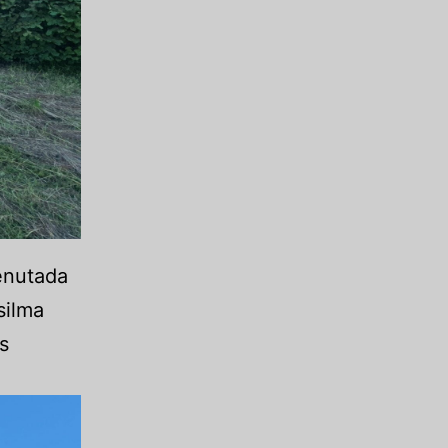
eenutada
silma
s