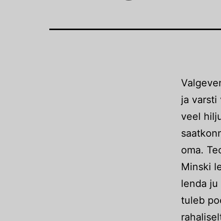
Valgeven
ja varst
veel hilj
saatkonn
oma. Teo
Minski l
lenda ju
tuleb poo
rahalise