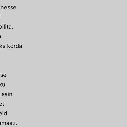
venesse
d
llita.
a
aks korda
sse
ku
 sain
et
eid
emasti.