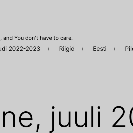
u, and You don't have to care.
udi 2022-2023
Riigid
Eesti
Pil
Open
Open
Open
menu
menu
menu
ne, juuli 