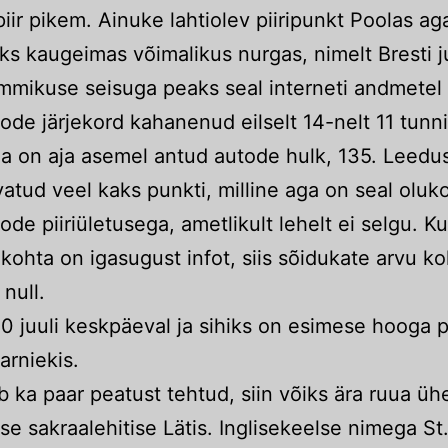
piir pikem. Ainuke lahtiolev piiripunkt Poolas ag
ks kaugeimas võimalikus nurgas, nimelt Bresti j
mikuse seisuga peaks seal interneti andmetel
ode järjekord kahanenud eilselt 14-nelt 11 tunnil
a on aja asemel antud autode hulk, 135. Leedu
atud veel kaks punkti, milline aga on seal oluk
ode piiriületusega, ametlikult lehelt ei selgu. Ku
kohta on igasugust infot, siis sõidukate arvu ko
 null.
10 juuli keskpäeval ja sihiks on esimese hooga pi
arniekis.
b ka paar peatust tehtud, siin võiks ära ruua üh
e sakraalehitise Lätis. Inglisekeelse nimega St