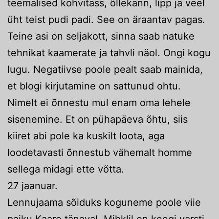
teemalised kohvitass, õllekann, lipp ja veel
üht teist pudi padi. See on äraantav pagas.
Teine asi on seljakott, sinna saab natuke
tehnikat kaamerate ja tahvli näol. Ongi kogu
lugu. Negatiivse poole pealt saab mainida,
et blogi kirjutamine on sattunud ohtu.
Nimelt ei õnnestu mul enam oma lehele
sisenemine. Et on pühapäeva õhtu, siis
kiiret abi pole ka kuskilt loota, aga
loodetavasti õnnestub vähemalt homme
sellega midagi ette võtta.
27 jaanuar.
Lennujaama sõiduks koguneme poole viie
paiku Kaare tänaval. Mihklil on keegi varsti