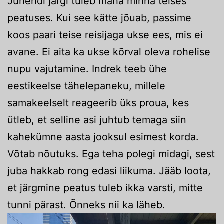
Juhendi järgi tuleb maha minna teises
peatuses. Kui see kätte jõuab, passime
koos paari teise reisijaga ukse ees, mis ei
avane. Ei aita ka ukse kõrval oleva rohelise
nupu vajutamine. Indrek teeb ühe
eestikeelse tähelepaneku, millele
samakeelselt reageerib üks proua, kes
ütleb, et selline asi juhtub temaga siin
kahekümne aasta jooksul esimest korda.
Võtab nõutuks. Ega teha polegi midagi, sest
juba hakkab rong edasi liikuma. Jääb loota,
et järgmine peatus tuleb ikka varsti, mitte
tunni pärast. Õnneks nii ka läheb.