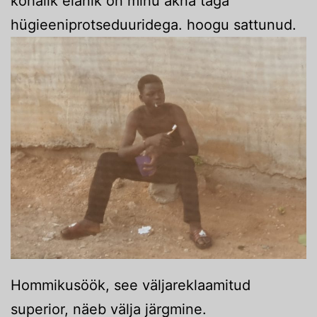
kohalik elanik on minu akna taga
hügieeniprotseduuridega. hoogu sattunud.
Hommikusöök, see väljareklaamitud
superior, näeb välja järgmine.