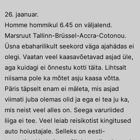
26. jaanuar.
Homme hommikul 6.45 on väljalend.
Marsruut Tallinn-Brüssel-Accra-Cotonou.
Üsna ebaharilikult seekord väga ajahädas ei
olegi. Vaatan veel kaasavõetavad asjad üle,
aga kuidagi ei õnnestu kotti täita. Lihtsalt
niisama pole ka mõtet asju kaasa võtta.
Päris täpselt enam ei mäleta, mis asjad
viimati juba olemas olid ja ega ei tea ju ka,
mis neist veel alles on. Seega varuriided
liiga ei tee. Veel leiab reisikotist kingitused
auto hoiustajale. Selleks on eesti-