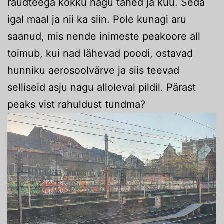
raudteega kokku nagu tähed ja kuu. Seda
igal maal ja nii ka siin. Pole kunagi aru
saanud, mis nende inimeste peakoore all
toimub, kui nad lähevad poodi, ostavad
hunniku aerosoolvärve ja siis teevad
selliseid asju nagu alloleval pildil. Pärast
peaks vist rahuldust tundma?