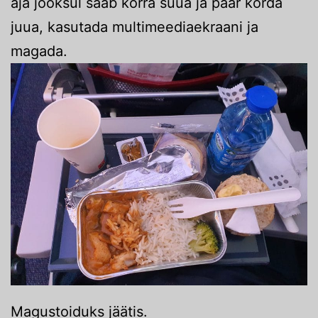
aja jooksul saab korra süüa ja paar korda
juua, kasutada multimeediaekraani ja
magada.
Magustoiduks jäätis.