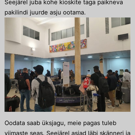
Seejärel juba kohe kioskite taga paikneva
pakilindi juurde asju ootama.
Oodata saab üksjagu, meie pagas tuleb
viimaste seas. Seejärel asjad läbi skänneri ja