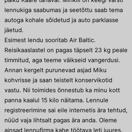
lennukiga saabumas ja seetõttu saab tema
autoga kohale sõidetud ja auto parklasse
jäetud.
Esimest lendu sooritab Air Baltic.
Reisikaaslastel on pagas täpselt 23 kg peale
timmitud, aga teeme väikseid vangerdusi.
Annan kergelt purunevad asjad Miku
kohvrisse ja saan teistelt konservikotid
vastu. Nii toimides õnnestub ka minu kott
panna kaalul 15 kilo näitama. Lennule
registreerimine sai eile internetis ära tehtud,
nüüd vaja lihtsalt pagas ära anda. Oleme
ainsad lennufirma kahe töötava leti juures.