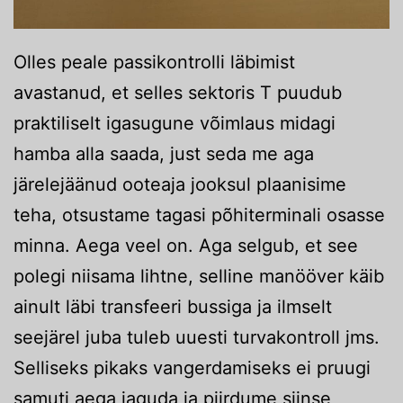
Olles peale passikontrolli läbimist
avastanud, et selles sektoris T puudub
praktiliselt igasugune võimlaus midagi
hamba alla saada, just seda me aga
järelejäänud ooteaja jooksul plaanisime
teha, otsustame tagasi põhiterminali osasse
minna. Aega veel on. Aga selgub, et see
polegi niisama lihtne, selline manööver käib
ainult läbi transfeeri bussiga ja ilmselt
seejärel juba tuleb uuesti turvakontroll jms.
Selliseks pikaks vangerdamiseks ei pruugi
samuti aega jaguda ja piirdume siinse