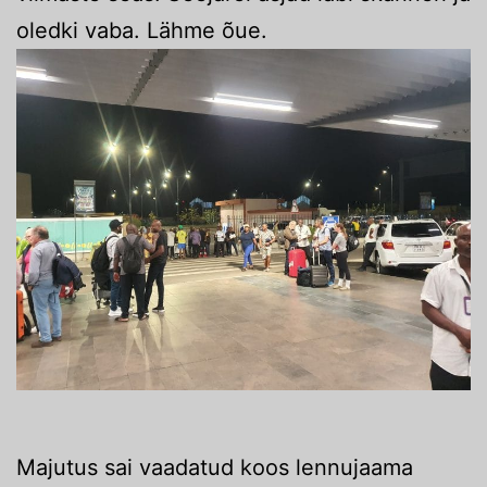
oledki vaba. Lähme õue.
Majutus sai vaadatud koos lennujaama