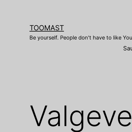
Skip
to
content
TOOMAST
Be yourself. People don't have to like Yo
Sa
Valgeve