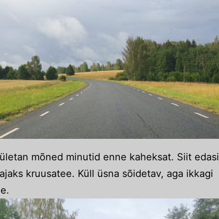
ri ületan mõned minutid enne kaheksat. Siit edas
jaks kruusatee. Küll üsna sõidetav, aga ikkagi
e.