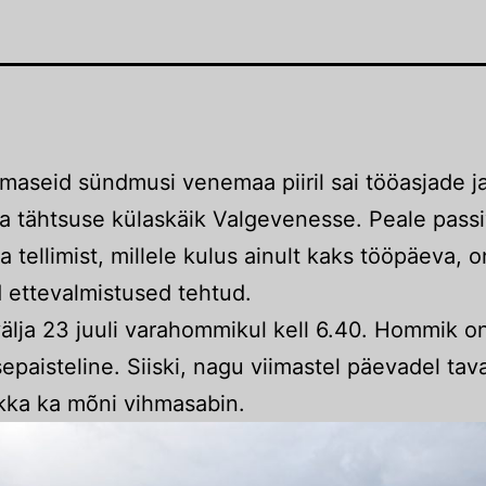
imaseid sündmusi venemaa piiril sai tööasjade j
a tähtsuse külaskäik Valgevenesse. Peale pass
isa tellimist, millele kulus ainult kaks tööpäeva, 
d ettevalmistused tehtud.
älja 23 juuli varahommikul kell 6.40. Hommik o
sepaisteline. Siiski, nagu viimastel päevadel tav
kka ka mõni vihmasabin.