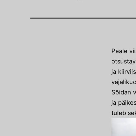
Peale vi
otsustav
ja kiirvi
vajaliku
Sõidan v
ja päike
tuleb se