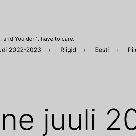
u, and You don't have to care.
udi 2022-2023
Riigid
Eesti
Pil
Open
Open
Open
menu
menu
menu
ne juuli 2