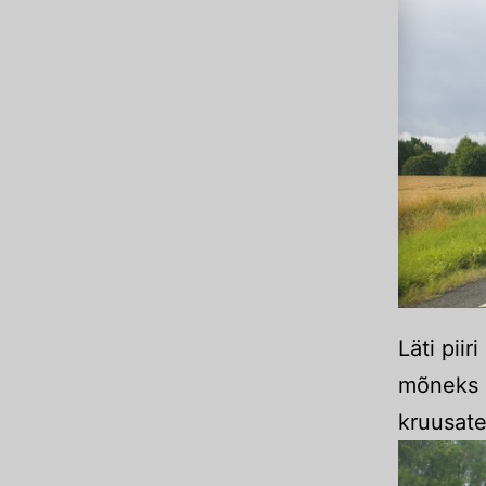
Läti pii
mõneks a
kruusate