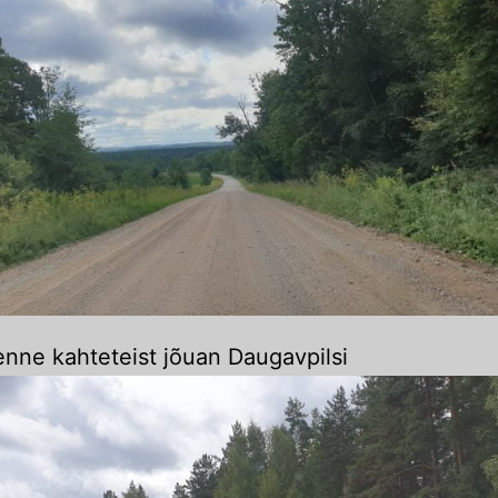
nne kahteteist jõuan Daugavpilsi