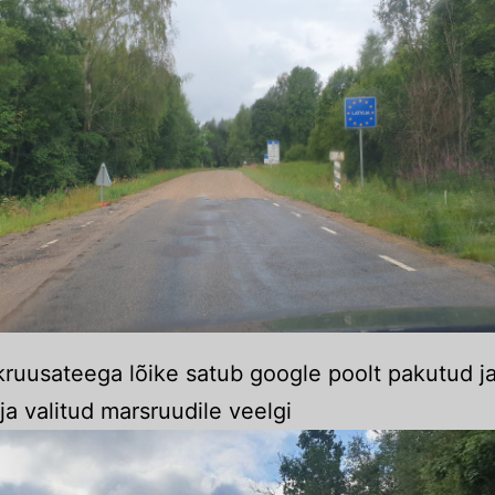
kruusateega lõike satub google poolt pakutud j
lja valitud marsruudile veelgi