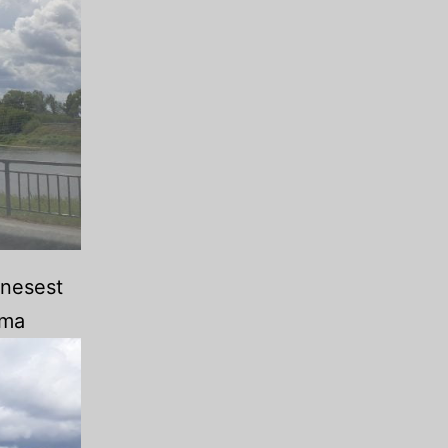
enesest
uma