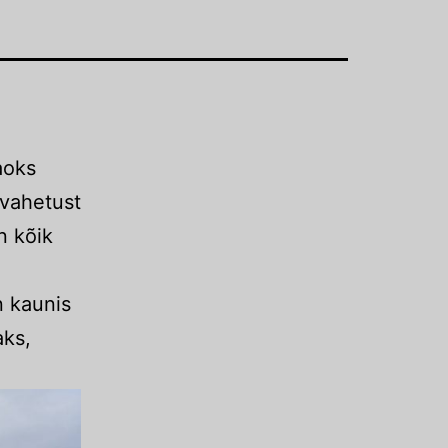
aoks
ivahetust
on kõik
n kaunis
aks,