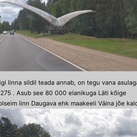
igi linna sildil teada annab, on tegu vana asulag
1275 . Asub see 80 000 elanikuga Läti kõige
lseim linn Daugava ehk maakeeli Väina jõe kal