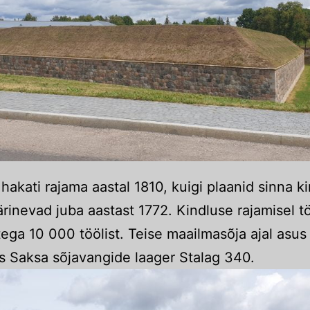
 hakati rajama aastal 1810, kuigi plaanid sinna k
ärinevad juba aastast 1772. Kindluse rajamisel t
ega 10 000 töölist. Teise maailmasõja ajal asus
s Saksa sõjavangide laager Stalag 340.