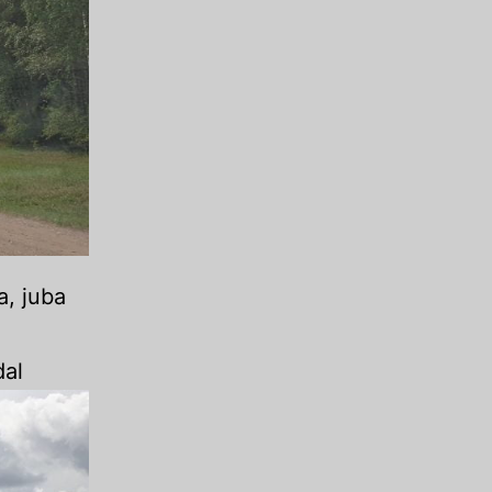
a, juba
dal