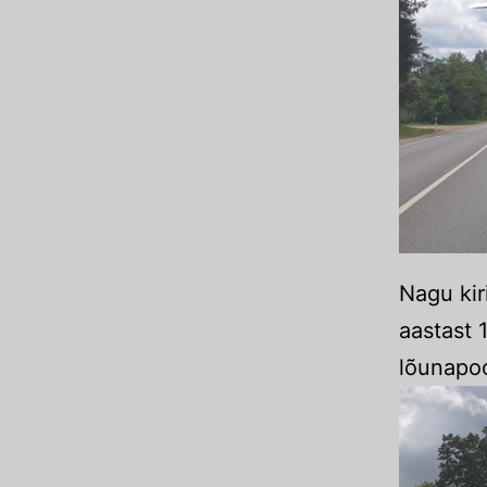
Nagu kir
aastast 
lõunapoo