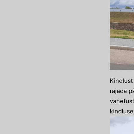
Kindlust
rajada p
vahetust
kindluse