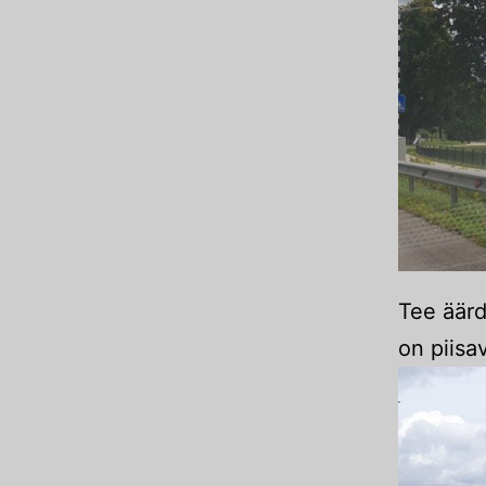
Tee äärd
on piisa