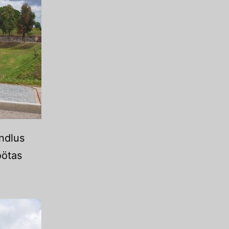
indlus
öötas