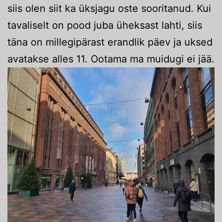
siis olen siit ka üksjagu oste sooritanud. Kui
tavaliselt on pood juba üheksast lahti, siis
täna on millegipärast erandlik päev ja uksed
avatakse alles 11. Ootama ma muidugi ei jää.