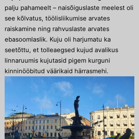
palju pahameelt – naisõiguslaste meelest oli
see kõlvatus, töölisliikumise arvates
raiskamine ning rahvuslaste arvates
ebasoomlaslik. Kuju oli harjumatu ka
seetõttu, et tolleaegsed kujud avalikus
linnaruumis kujutasid pigem kurguni
kinninööbitud väärikaid härrasmehi.