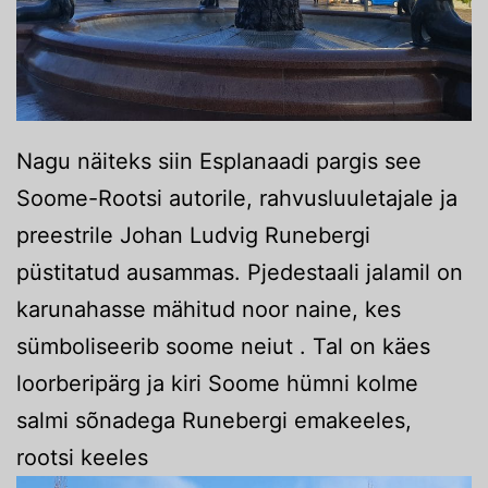
Nagu näiteks siin Esplanaadi pargis see
Soome-Rootsi autorile, rahvusluuletajale ja
preestrile Johan Ludvig Runebergi
püstitatud ausammas. Pjedestaali jalamil on
karunahasse mähitud noor naine, kes
sümboliseerib soome neiut . Tal on käes
loorberipärg ja kiri Soome hümni kolme
salmi sõnadega Runebergi emakeeles,
rootsi keeles