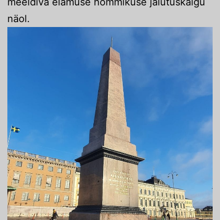
meeldiva elamuse hommikuse jalutuskäigu
näol.