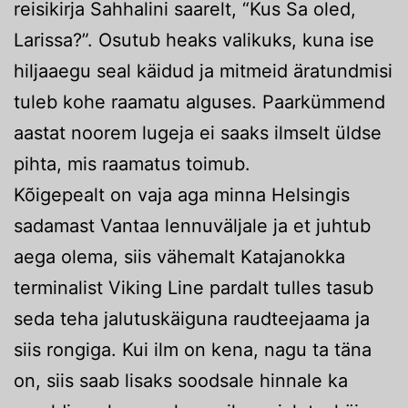
reisikirja Sahhalini saarelt, “Kus Sa oled,
Larissa?”. Osutub heaks valikuks, kuna ise
hiljaaegu seal käidud ja mitmeid äratundmisi
tuleb kohe raamatu alguses. Paarkümmend
aastat noorem lugeja ei saaks ilmselt üldse
pihta, mis raamatus toimub.
Kõigepealt on vaja aga minna Helsingis
sadamast Vantaa lennuväljale ja et juhtub
aega olema, siis vähemalt Katajanokka
terminalist Viking Line pardalt tulles tasub
seda teha jalutuskäiguna raudteejaama ja
siis rongiga. Kui ilm on kena, nagu ta täna
on, siis saab lisaks soodsale hinnale ka