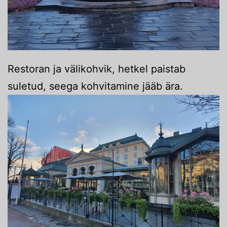
Restoran ja välikohvik, hetkel paistab
suletud, seega kohvitamine jääb ära.