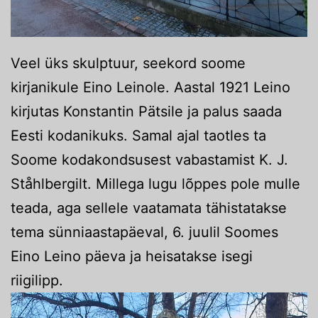
Veel üks skulptuur, seekord soome
kirjanikule Eino Leinole. Aastal 1921 Leino
kirjutas Konstantin Pätsile ja palus saada
Eesti kodanikuks. Samal ajal taotles ta
Soome kodakondsusest vabastamist K. J.
Ståhlbergilt. Millega lugu lõppes pole mulle
teada, aga sellele vaatamata tähistatakse
tema sünniaastapäeval, 6. juulil Soomes
Eino Leino päeva ja heisatakse isegi
riigilipp.