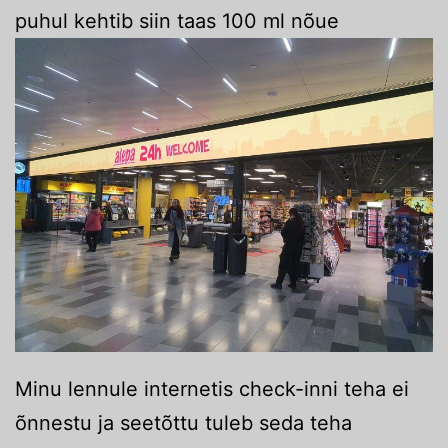
puhul kehtib siin taas 100 ml nõue
Minu lennule internetis check-inni teha ei
õnnestu ja seetõttu tuleb seda teha