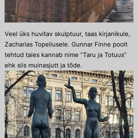
Veel üks huvitav skulptuur, taas kirjanikule,
Zacharias Topeliusele. Gunnar Finne poolt
tehtud taies kannab nime “Taru ja Totuus”
ehk siis muinasjutt ja tõde.