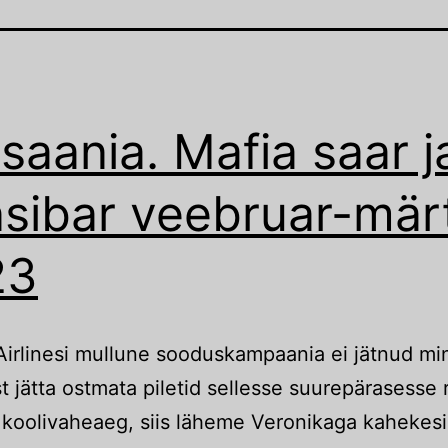
saania. Mafia saar j
sibar veebruar-mär
23
Airlinesi mullune sooduskampaania ei jätnud mi
t jätta ostmata piletid sellesse suurepärasesse ri
koolivaheaeg, siis läheme Veronikaga kahekesi