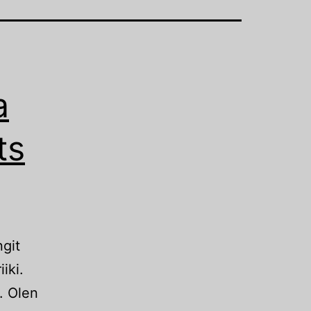
a
ts
ngit
iki.
. Olen