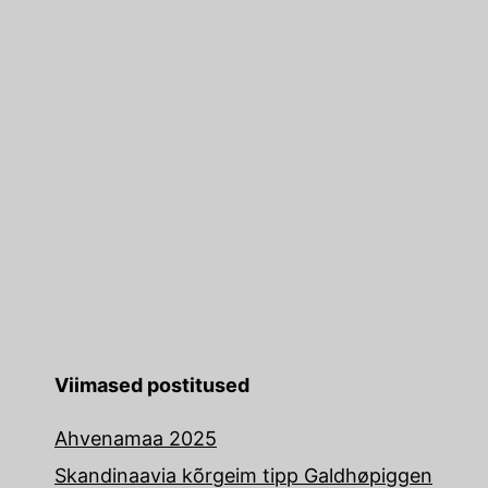
Viimased postitused
Ahvenamaa 2025
Skandinaavia kõrgeim tipp Galdhøpiggen