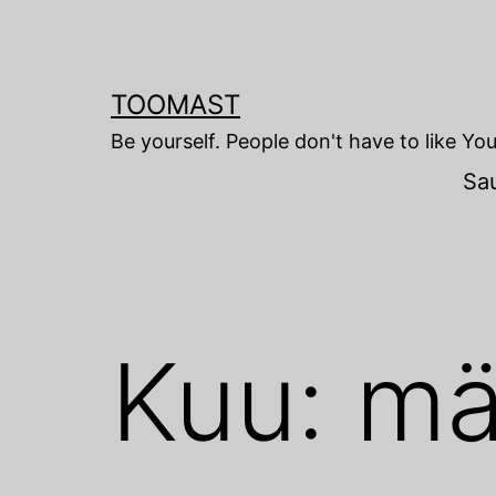
Skip
to
content
TOOMAST
Be yourself. People don't have to like Yo
Sa
Kuu:
mä