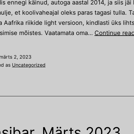
is ennegi käinud, autoga aastal 2014, ja siis jäi 
mulje, et koolivaheajal oleks paras tagasi tulla. 
 Aafrika riikide light versioon, kindlasti üks lih
eisimise mõistes. Vaatamata oma…
Continue rea
märts 2, 2023
ed as
Uncategorized
sibar. Märts 2023