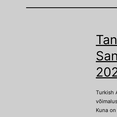
Tan
San
20
Turkish 
võimalus
Kuna on 