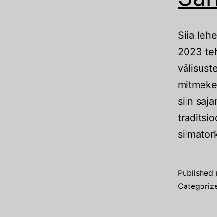
Siia leh
2023 teh
välisust
mitmekes
siin saj
traditsi
silmator
Published
Categoriz