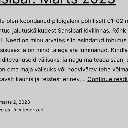
ele olen koondanud pildigalerii põhiliselt 01-02 m
tud jalutuskäikudest Sansibari kivilinnas. Rõhk
el. Need on minu arvates siin esindatud tohutus
isuses ja on mind täiega ära lummanud. Kindla
anditevanuseid välisuksi ja nagu ma teada saan, s
oon oma maja välisuks või hoovivärav teha võimal
kavalt kaunis ja teistest erinev,…
Continue read
märts 2, 2023
ed as
Uncategorized