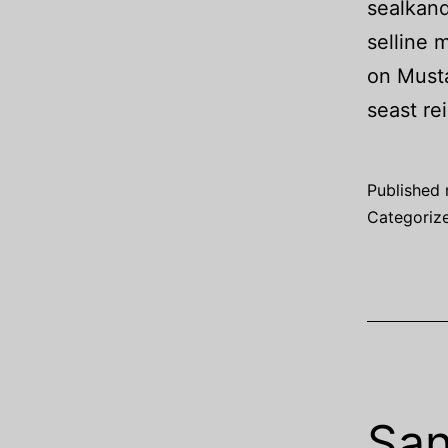
sealkand
selline 
on Musta
seast r
Published
Categoriz
San