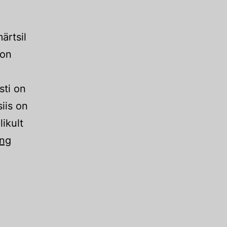
ärtsil
 on
sti on
iis on
ikult
Sansibar.
ing
Märts
2023