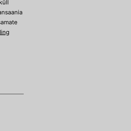
küll
Tansaania
tsamate
Tansaania.
ding
Mafia
saar
ja
Sansibar
veebruar-
märts
2023