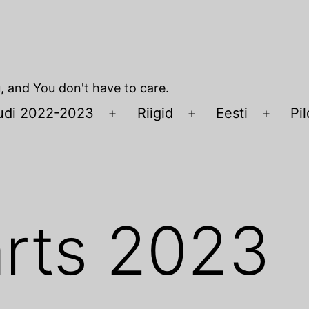
u, and You don't have to care.
udi 2022-2023
Riigid
Eesti
Pil
Open
Open
Open
menu
menu
menu
rts 2023