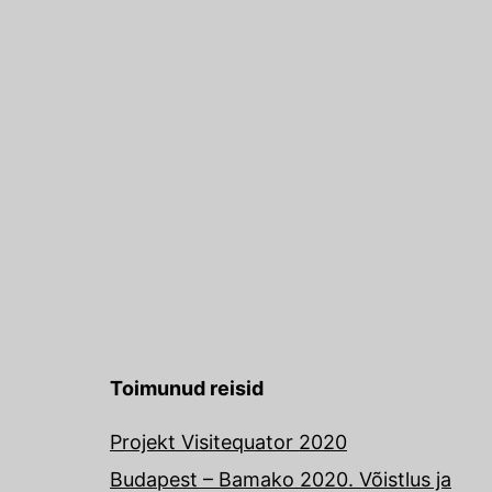
Toimunud reisid
Projekt Visitequator 2020
Budapest – Bamako 2020. Võistlus ja