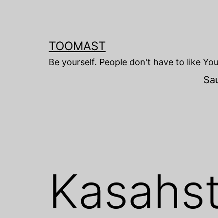
Skip
to
content
TOOMAST
Be yourself. People don't have to like Yo
Sa
Kasahst