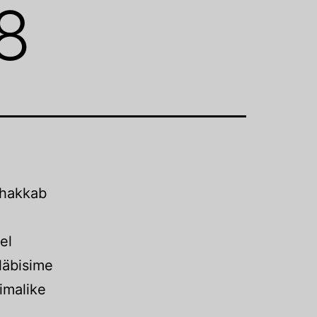
8
 hakkab
el
läbisime
imalike