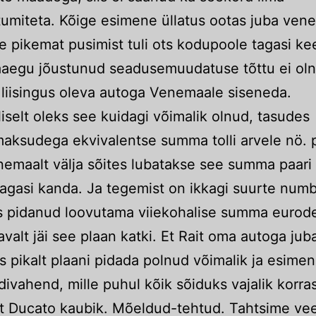
umiteta. Kõige esimene üllatus ootas juba vene p
e pikemat pusimist tuli ots kodupoole tagasi ke
jaaegu jõustunud seadusemuudatuse tõttu ei ol
 liisingus oleva autoga Venemaale siseneda.
liselt oleks see kuidagi võimalik olnud, tasudes
aksudega ekvivalentse summa tolli arvele nö. 
emaalt välja sõites lubatakse see summa paari 
tagasi kanda. Ja tegemist on ikkagi suurte numb
s pidanud loovutama viiekohalise summa eurod
valt jäi see plaan katki. Et Rait oma autoga ju
iis pikalt plaani pidada polnud võimalik ja esime
ivahend, mille puhul kõik sõiduks vajalik korras 
t Ducato kaubik. Mõeldud-tehtud. Tahtsime vee