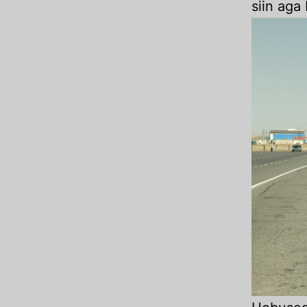
siin aga