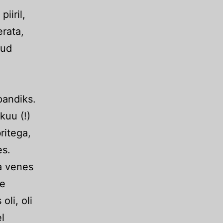
iiril,
erata,
nud
pandiks.
kuu (!)
ritega,
es.
ba venes
ne
oli, oli
l