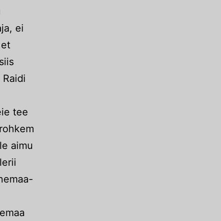
u
ja, ei
 et
siis
 Raidi
eie tee
s rohkem
ele aimu
erii
enemaa-
d
enemaa