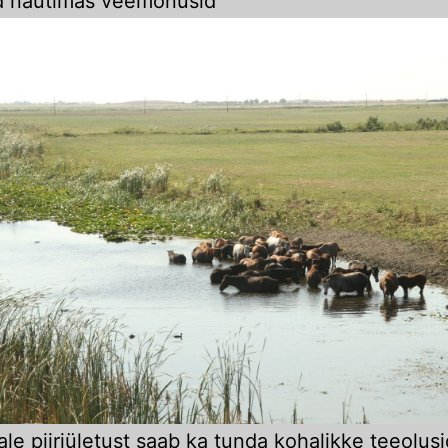
 nautimas veemõnusid
le piiriületust saab ka tunda kohalikke teeolusi