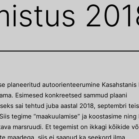
mistus 201
e planeeritud autoorienteerumine Kasahstanis
aama. Esimesed konkreetsed sammud plaani
seks sai tehtud juba aastal 2018, septembri teis
 Siis tegime “maakuulamise” ja koostasime ning 
tava marsruudi. Et tegemist on ikkagi kõikide võ
te maadega, siis ei saanud ka seekord ilma