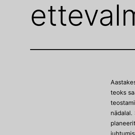
etteval
Aastakes
teoks s
teostami
nädalal.
planeeri
juhtumis