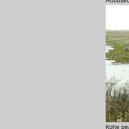
Hobused
Kohe pea