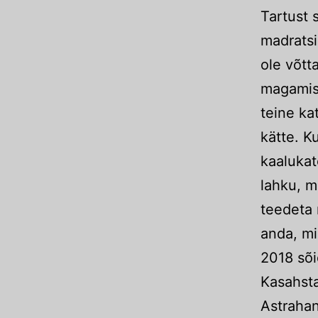
Tartust 
madratsi
ole võtt
magamist
teine kat
kätte. K
kaalukat
lahku, m
teedeta 
anda, mi
2018 sõ
Kasahstan
Astrahan