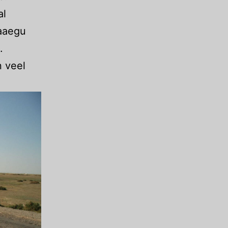
al
eaaegu
.
 veel