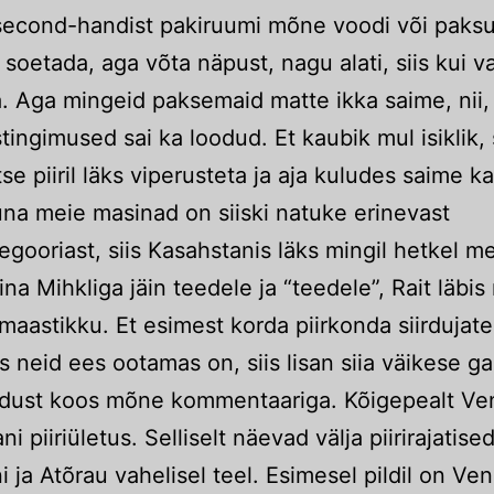
second-handist pakiruumi mõne voodi või paks
 soetada, aga võta näpust, nagu alati, siis kui va
a. Aga mingeid paksemaid matte ikka saime, nii,
ingimused sai ka loodud. Et kaubik mul isiklik, 
se piiril läks viperusteta ja aja kuludes saime ka
una meie masinad on siiski natuke erinevast
egooriast, siis Kasahstanis läks mingil hetkel m
ina Mihkliga jäin teedele ja “teedele”, Rait läbi
maastikku. Et esimest korda piirkonda siirdujat
s neid ees ootamas on, siis lisan siia väikese gal
idust koos mõne kommentaariga. Kõigepealt V
i piiriületus. Selliselt näevad välja piirirajatise
i ja Atõrau vahelisel teel. Esimesel pildil on V