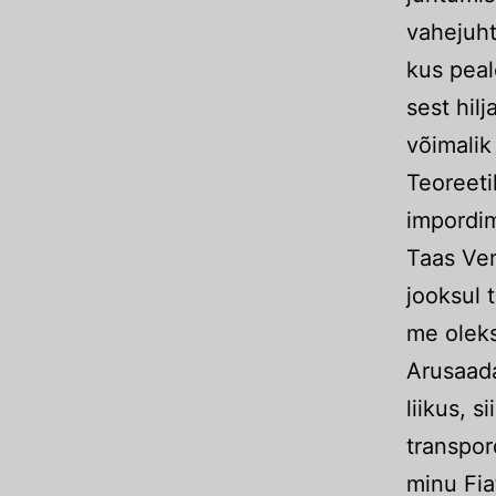
vahejuht
kus peal
sest hil
võimalik
Teoreeti
impordim
Taas Ven
jooksul 
me olek
Arusaada
liikus, s
transpord
minu Fia