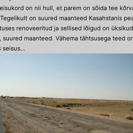
seisukord on nii hull, et parem on sõida tee kõrv
 Tegelikult on suured maanteed Kasahstanis p
atuses renoveeritud ja sellised lõigud on üksikud
, suured maanteed. Vähema tähtsusega teed on
s seisus…