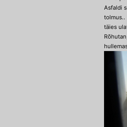
Asfaldi 
tolmus..
täies ul
Rõhutan
hullema