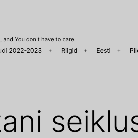
u, and You don't have to care.
udi 2022-2023
Riigid
Eesti
Pil
Open
Open
Open
menu
menu
menu
ani seiklu