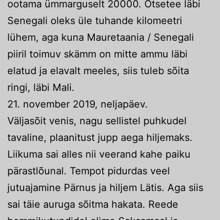
ootama ümmarguselt 20000. Otsetee läbi
Senegali oleks üle tuhande kilomeetri
lühem, aga kuna Mauretaania / Senegali
piiril toimuv skämm on mitte ammu läbi
elatud ja elavalt meeles, siis tuleb sõita
ringi, läbi Mali.
21. november 2019, neljapäev.
Väljasõit venis, nagu sellistel puhkudel
tavaline, plaanitust jupp aega hiljemaks.
Liikuma sai alles nii veerand kahe paiku
pärastlõunal. Tempot pidurdas veel
jutuajamine Pärnus ja hiljem Lätis. Aga siis
sai täie auruga sõitma hakata. Reede