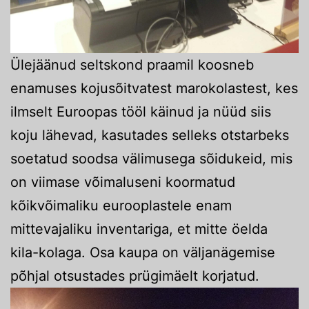
Ülejäänud seltskond praamil koosneb
enamuses kojusõitvatest marokolastest, kes
ilmselt Euroopas tööl käinud ja nüüd siis
koju lähevad, kasutades selleks otstarbeks
soetatud soodsa välimusega sõidukeid, mis
on viimase võimaluseni koormatud
kõikvõimaliku eurooplastele enam
mittevajaliku inventariga, et mitte öelda
kila-kolaga. Osa kaupa on väljanägemise
põhjal otsustades prügimäelt korjatud.