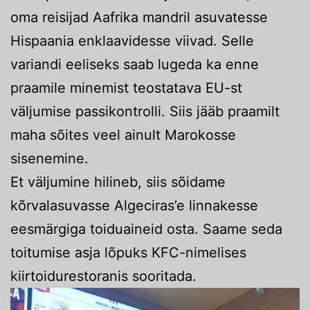
oma reisijad Aafrika mandril asuvatesse
Hispaania enklaavidesse viivad. Selle
variandi eeliseks saab lugeda ka enne
praamile minemist teostatava EU-st
väljumise passikontrolli. Siis jääb praamilt
maha sõites veel ainult Marokosse
sisenemine.
Et väljumine hilineb, siis sõidame
kõrvalasuvasse Algeciras’e linnakesse
eesmärgiga toiduaineid osta. Saame seda
toitumise asja lõpuks KFC-nimelises
kiirtoidurestoranis sooritada.