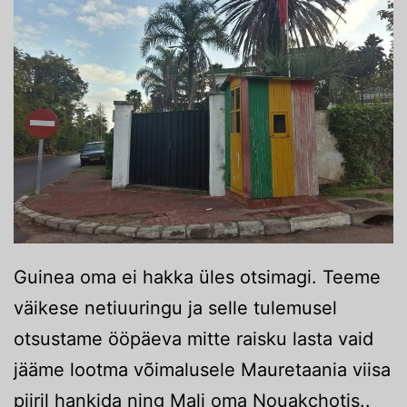
Guinea oma ei hakka üles otsimagi. Teeme
väikese netiuuringu ja selle tulemusel
otsustame ööpäeva mitte raisku lasta vaid
jääme lootma võimalusele Mauretaania viisa
piiril hankida ning Mali oma Nouakchotis..