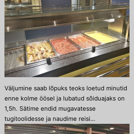
Väljumine saab lõpuks teoks loetud minutid
enne kolme öösel ja lubatud sõiduajaks on
1,5h. Sätime endid mugavatesse
tugitoolidesse ja naudime reisi…