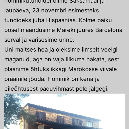
hommikutundidel olime Saksamaal ja
laupäeva, 23 novembri esimesteks
tundideks juba Hispaanias. Kolme paiku
öösel maandusime Mareki juures Barcelona
serval ja varisesime unne.
Uni maitses hea ja oleksime ilmselt veelgi
maganud, aga on vaja liikuma hakata, sest
plaanime õhtuks ikkagi Marokosse viivale
praamile jõuda. Hommik on kena ja
eileõhtusest paduvihmast pole jälgegi.