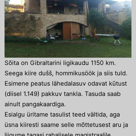
Sõita on Gibraltarini ligikaudu 1150 km.
Seega kiire dušš, hommikusöök ja siis tuld.
Esimene peatus lähedalasuv odavat kūtust
(diisel 1.149) pakkuv tankla. Tasuda saab
ainult pangakaardiga.
Esialgu üritame tasulist teed vältida, aga
üsna kiiresti saame selle mõttetusest aru ja
liigume tagasi rahalisele magistraalile.