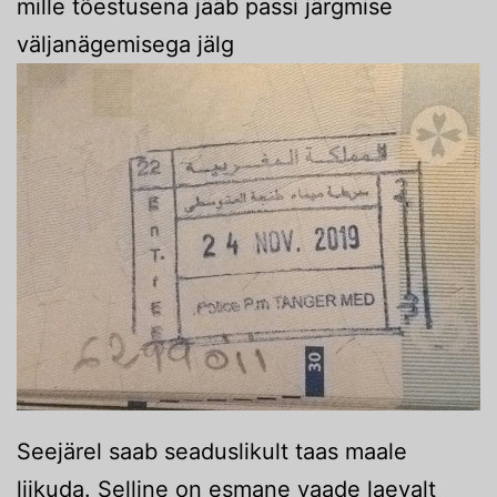
mille tõestusena jääb passi järgmise
väljanägemisega jälg
Seejärel saab seaduslikult taas maale
liikuda. Selline on esmane vaade laevalt