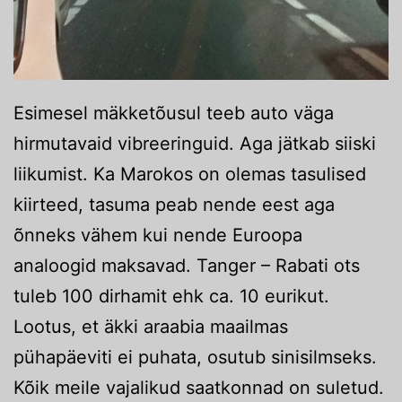
Esimesel mäkketõusul teeb auto väga
hirmutavaid vibreeringuid. Aga jätkab siiski
liikumist. Ka Marokos on olemas tasulised
kiirteed, tasuma peab nende eest aga
õnneks vähem kui nende Euroopa
analoogid maksavad. Tanger – Rabati ots
tuleb 100 dirhamit ehk ca. 10 eurikut.
Lootus, et äkki araabia maailmas
pühapäeviti ei puhata, osutub sinisilmseks.
Kõik meile vajalikud saatkonnad on suletud.