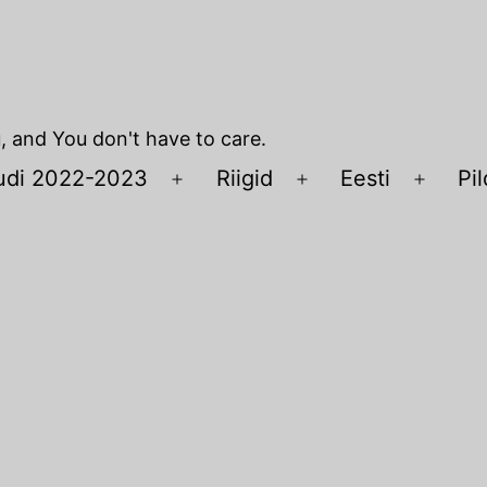
u, and You don't have to care.
udi 2022-2023
Riigid
Eesti
Pil
Open
Open
Open
menu
menu
menu