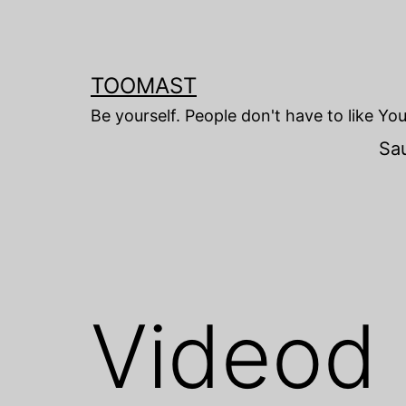
Skip
to
content
TOOMAST
Be yourself. People don't have to like Yo
Sa
Videod