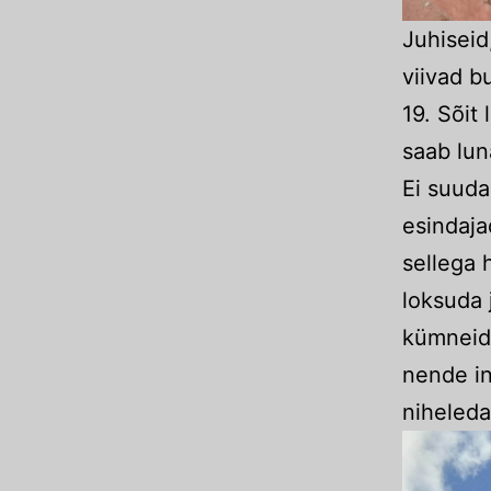
Juhiseid
viivad b
19. Sõit 
saab lun
Ei suuda
esindaja
sellega 
loksuda 
kümneid 
nende in
niheleda