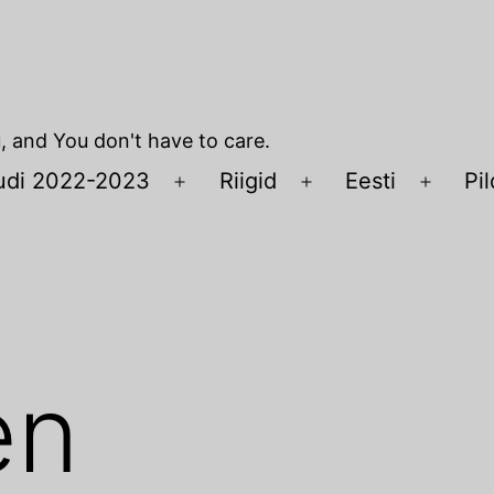
u, and You don't have to care.
udi 2022-2023
Riigid
Eesti
Pil
Open
Open
Open
menu
menu
menu
en