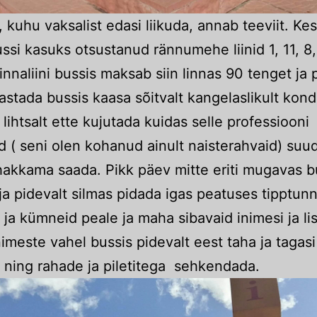
, kuhu vaksalist edasi liikuda, annab teeviit. Ke
ussi kasuks otsustanud rännumehe liinid 1, 11, 8,
linnaliini bussis maksab siin linnas 90 tenget ja p
astada bussis kaasa sõitvalt kangelaslikult kondu
 lihtsalt ette kujutada kuidas selle professiooni
d ( seni olen kohanud ainult naisterahvaid) suu
hakkama saada. Pikk päev mitte eriti mugavas b
ja pidevalt silmas pidada igas peatuses tipptunn
ja kümneid peale ja maha sibavaid inimesi ja li
imeste vahel bussis pidevalt eest taha ja tagasi
 ning rahade ja piletitega sehkendada.