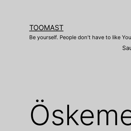
Skip
to
content
TOOMAST
Be yourself. People don't have to like Yo
Sa
Öskem