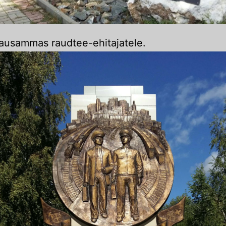
ausammas raudtee-ehitajatele.