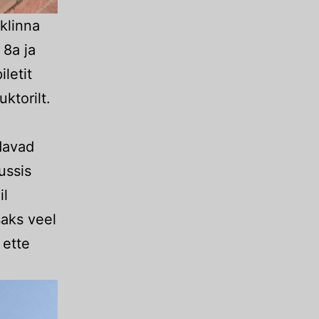
sklinna
 8a ja
iletit
ktorilt.
davad
ussis
il
saks veel
 ette