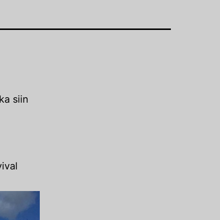
ka siin
ival