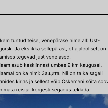
kem tuntud teise, venepärase nime all: Ust-
rsk. Ja eks ikka sellepärast, et ajalooliselt on 
jamises tegevad just venelased.
jaam asub kesklinnast umbes 9 km kaugusel.
aamal on ka nimi: Защита. Nii on ta ka sageli
anides kirjas ja sellest võib Öskemeni sõita soov
rimata reisijal kergesti segadus tekkida.