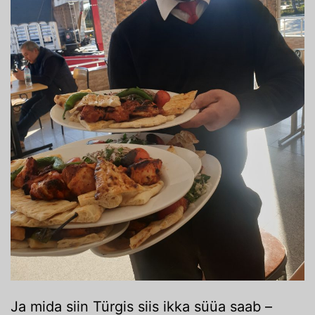
Ja mida siin Türgis siis ikka süüa saab –