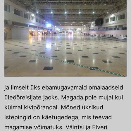
ja ilmselt üks ebamugavamaid omalaadseid
üleööreisijate jaoks. Magada pole mujal kui
külmal kivipõrandal. Mõned üksikud
istepingid on käetugedega, mis teevad
magamise võimatuks. Väintsi ja Elveri