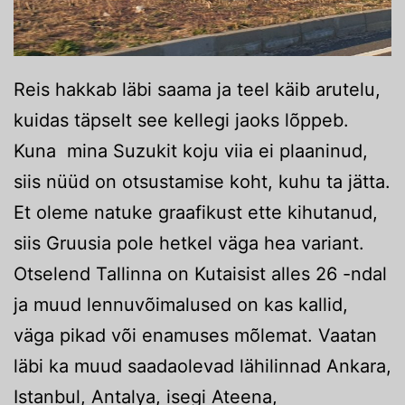
Reis hakkab läbi saama ja teel käib arutelu,
kuidas täpselt see kellegi jaoks lõppeb.
Kuna mina Suzukit koju viia ei plaaninud,
siis nüüd on otsustamise koht, kuhu ta jätta.
Et oleme natuke graafikust ette kihutanud,
siis Gruusia pole hetkel väga hea variant.
Otselend Tallinna on Kutaisist alles 26 -ndal
ja muud lennuvõimalused on kas kallid,
väga pikad või enamuses mõlemat. Vaatan
läbi ka muud saadaolevad lähilinnad Ankara,
Istanbul, Antalya, isegi Ateena,