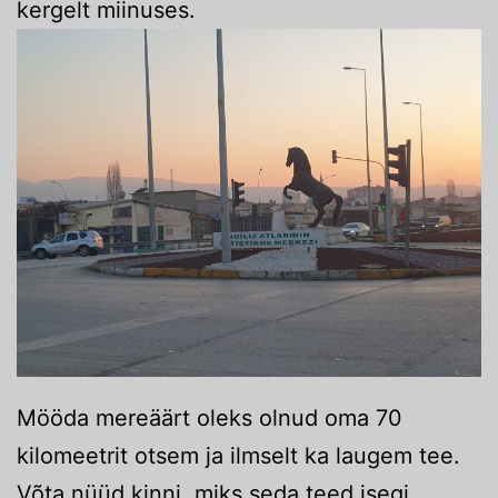
kergelt miinuses.
Mööda mereäärt oleks olnud oma 70
kilomeetrit otsem ja ilmselt ka laugem tee.
Võta nüüd kinni, miks seda teed isegi