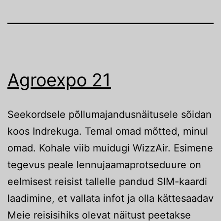
Agroexpo 21
Seekordsele põllumajandusnäitusele sõidan
koos Indrekuga. Temal omad mõtted, minul
omad. Kohale viib muidugi WizzAir. Esimene
tegevus peale lennujaamaprotseduure on
eelmisest reisist tallelle pandud SIM-kaardi
laadimine, et vallata infot ja olla kättesaadav
Meie reisisihiks olevat näitust peetakse