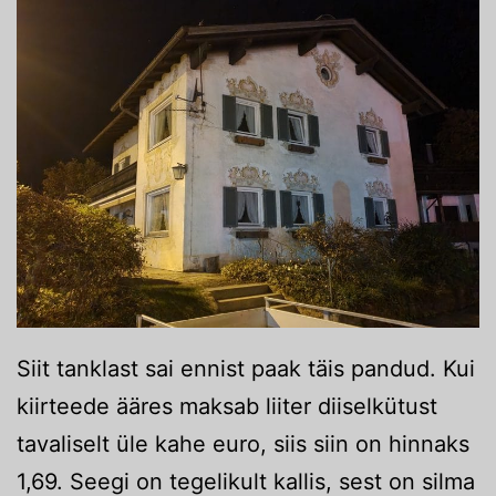
Siit tanklast sai ennist paak täis pandud. Kui
kiirteede ääres maksab liiter diiselkütust
tavaliselt üle kahe euro, siis siin on hinnaks
1,69. Seegi on tegelikult kallis, sest on silma