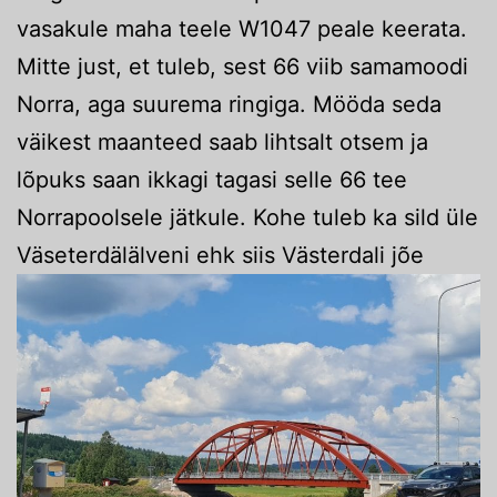
vasakule maha teele W1047 peale keerata.
Mitte just, et tuleb, sest 66 viib samamoodi
Norra, aga suurema ringiga. Mööda seda
väikest maanteed saab lihtsalt otsem ja
lõpuks saan ikkagi tagasi selle 66 tee
Norrapoolsele jätkule. Kohe tuleb ka sild üle
Väseterdälälveni ehk siis Västerdali jõe