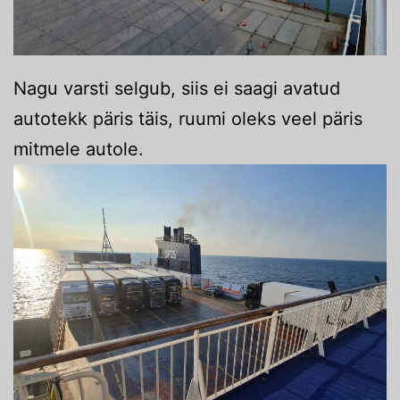
Nagu varsti selgub, siis ei saagi avatud
autotekk päris täis, ruumi oleks veel päris
mitmele autole.