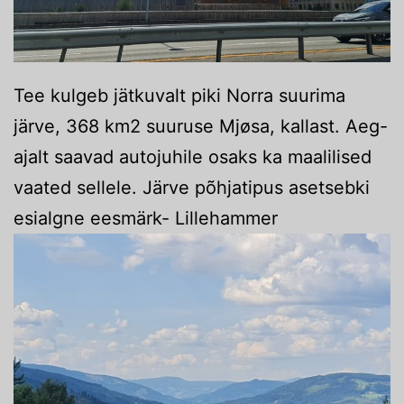
Tee kulgeb jätkuvalt piki Norra suurima
järve, 368 km2 suuruse Mjøsa, kallast. Aeg-
ajalt saavad autojuhile osaks ka maalilised
vaated sellele. Järve põhjatipus asetsebki
esialgne eesmärk- Lillehammer