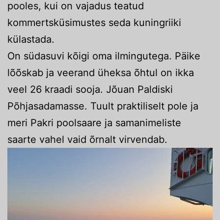
pooles, kui on vajadus teatud
kommertsküsimustes seda kuningriiki
külastada.
On südasuvi kõigi oma ilmingutega. Päike
lõõskab ja veerand üheksa õhtul on ikka
veel 26 kraadi sooja. Jõuan Paldiski
Põhjasadamasse. Tuult praktiliselt pole ja
meri Pakri poolsaare ja samanimeliste
saarte vahel vaid õrnalt virvendab.