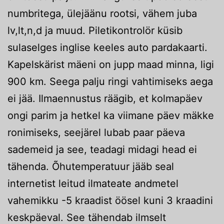
numbritega, ülejäänu rootsi, vähem juba
lv,lt,n,d ja muud. Piletikontrolör küsib
sulaselges inglise keeles auto pardakaarti.
Kapelskärist mäeni on jupp maad minna, ligi
900 km. Seega palju ringi vahtimiseks aega
ei jää. Ilmaennustus räägib, et kolmapäev
ongi parim ja hetkel ka viimane päev mäkke
ronimiseks, seejärel lubab paar päeva
sademeid ja see, teadagi midagi head ei
tähenda. Õhutemperatuur jääb seal
internetist leitud ilmateate andmetel
vahemikku -5 kraadist öösel kuni 3 kraadini
keskpäeval. See tähendab ilmselt