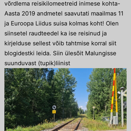
võrdlema reisikilomeetreid inimese kohta-
Aasta 2019 andmetel saavutati maailmas 11
ja Euroopa Liidus suisa kolmas koht! Olen
siinsetel raudteedel ka ise reisinud ja
kirjelduse sellest võib tahtmise korral siit
blogidestki leida. Siin ülesõit Malungisse
suunduvast (tupik)liinist