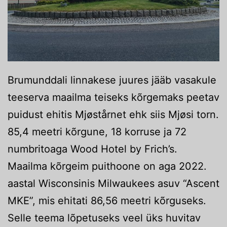
Brumunddali linnakese juures jääb vasakule
teeserva maailma teiseks kõrgemaks peetav
puidust ehitis Mjøstårnet ehk siis Mjøsi torn.
85,4 meetri kõrgune, 18 korruse ja 72
numbritoaga Wood Hotel by Frich’s.
Maailma kõrgeim puithoone on aga 2022.
aastal Wisconsinis Milwaukees asuv “Ascent
MKE”, mis ehitati 86,56 meetri kõrguseks.
Selle teema lõpetuseks veel üks huvitav