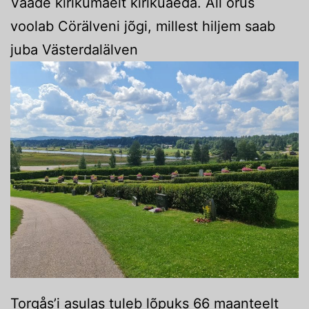
Vaade kirikumäelt kirikuaeda. All orus
voolab Cörälveni jõgi, millest hiljem saab
juba Västerdalälven
Torgås’i asulas tuleb lõpuks 66 maanteelt