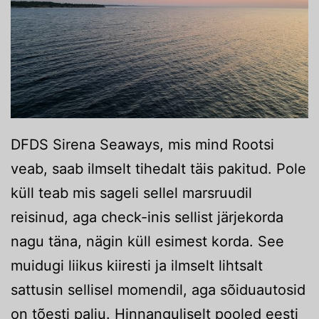
DFDS Sirena Seaways, mis mind Rootsi
veab, saab ilmselt tihedalt täis pakitud. Pole
küll teab mis sageli sellel marsruudil
reisinud, aga check-inis sellist järjekorda
nagu täna, nägin küll esimest korda. See
muidugi liikus kiiresti ja ilmselt lihtsalt
sattusin sellisel momendil, aga sõiduautosid
on tõesti palju. Hinnanguliselt pooled eesti