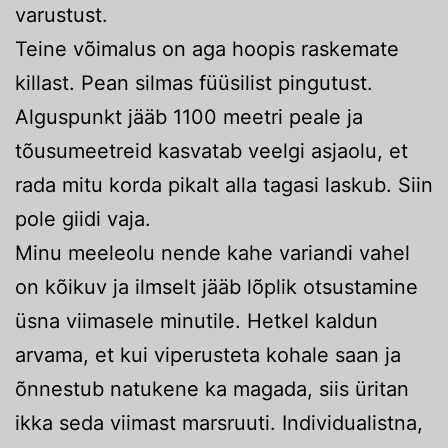
varustust.
Teine võimalus on aga hoopis raskemate
killast. Pean silmas füüsilist pingutust.
Alguspunkt jääb 1100 meetri peale ja
tõusumeetreid kasvatab veelgi asjaolu, et
rada mitu korda pikalt alla tagasi laskub. Siin
pole giidi vaja.
Minu meeleolu nende kahe variandi vahel
on kõikuv ja ilmselt jääb lõplik otsustamine
üsna viimasele minutile. Hetkel kaldun
arvama, et kui viperusteta kohale saan ja
õnnestub natukene ka magada, siis üritan
ikka seda viimast marsruuti. Individualistna,