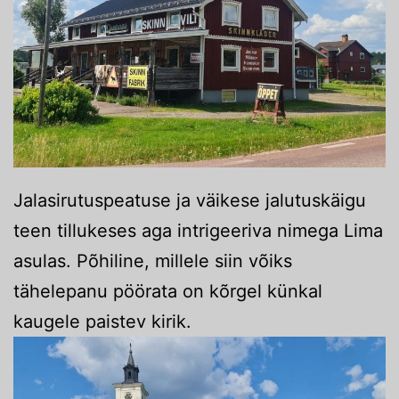
Jalasirutuspeatuse ja väikese jalutuskäigu
teen tillukeses aga intrigeeriva nimega Lima
asulas. Põhiline, millele siin võiks
tähelepanu pöörata on kõrgel künkal
kaugele paistev kirik.