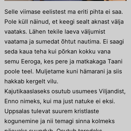
Selle viimase eelistest ma eriti pihta ei saa.
Pole küll näinud, et keegi sealt aknast välja
vaataks. Lähen tekile laeva väljumist
vaatama ja sumedat õhtut nautima. Ei saagi
seda kaua teha kui põrkan kokku vana
semu Eeroga, kes pere ja matkakaga Taani
poole teel. Muljetame kuni hämarani ja siis
hakkab kergelt vilu.
Kajutikaaslaseks osutub usumees Viljandist,
Enno nimeks, kui ma just natuke ei eksi.
Uppsalas tulevat suurem kristlaste
kogunemine ja nii temagi sinna kolmeks
päevaks suundub. Osutub toredaks