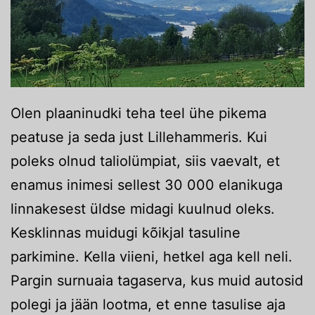
Olen plaaninudki teha teel ühe pikema
peatuse ja seda just Lillehammeris. Kui
poleks olnud taliolümpiat, siis vaevalt, et
enamus inimesi sellest 30 000 elanikuga
linnakesest üldse midagi kuulnud oleks.
Kesklinnas muidugi kõikjal tasuline
parkimine. Kella viieni, hetkel aga kell neli.
Pargin surnuaia tagaserva, kus muid autosid
polegi ja jään lootma, et enne tasulise aja