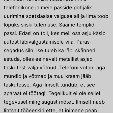
telefonikõne ja meie passide põhjalik
uurimine spetsiaalse valguse all ja ilma toob
lõpuks siiski tulemuse. Saame templid
passi. Edasi on toll, kes meil osa asju käsib
autost läbivalgustamisele viia. Paras
segadus siin, ise tuleb ka läbi skänneri
astuda, olles eelnevalt metallist asjad
taskutest välja võtnud. Telefoni võtan, aga
mündid ja võtmed ja muu kraam jääb
taskutesse. Aga ilmselt tundub, et see
aparaat ei töötagi. Tegelikult ei ole sellel
tegevusel mingisugust mõtet. Ilmselt näeb
lihtsalt tööeeskiri ette, et inimene peab