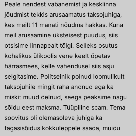
Peale nendest vabanemist ja kesklinna
jõudmist tekkis arusaamatus taksojuhiga,
kes meilt 11 manati nõudma hakkas. Kuna
meil arusaamine üksteisest puudus, siis
otsisime linnapealt tõlgi. Selleks osutus
kohalikus ülikoolis vene keelt õpetav
härrasmees, kelle vahendusel siis asju
selgitasime. Politseinik polnud loomulikult
taksojuhile mingit raha andnud ega ka
miskit muud öelnud, seega peaksime nagu
sõidu eest maksma. Tüüpiline scam. Tema
soovitus oli olemasoleva juhiga ka
tagasisõidus kokkuleppele saada, muidu