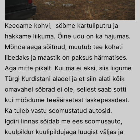
Keedame kohvi, sööme kartuliputru ja
hakkame liikuma. Öine udu on ka hajumas.
Mõnda aega sõitnud, muutub tee kohati
libedaks ja maastik on paksus härmatises.
Aga mitte pikalt. Kui ma ei eksi, siis liigume
Türgi Kurdistani aladel ja et siin alati kõik
omavahel sõbrad ei ole, sellest saab sotti
kui möödume teeäärsetest laskepesadest.
Ka tuleb vastu soomustatud autosid.
Igdiri linnas sõidab me ees soomusauto,
kuulpildur kuulipildujaga luugist väljas ja