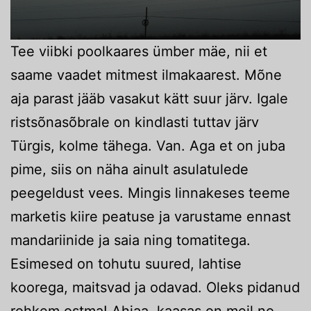
Tee viibki poolkaares ümber mäe, nii et
saame vaadet mitmest ilmakaarest. Mõne
aja parast jääb vasakut kätt suur järv. Igale
ristsõnasõbrale on kindlasti tuttav järv
Türgis, kolme tähega. Van. Aga et on juba
pime, siis on näha ainult asulatulede
peegeldust vees. Mingis linnakeses teeme
marketis kiire peatuse ja varustame ennast
mandariinide ja saia ning tomatitega.
Esimesed on tohutu suured, lahtise
koorega, maitsvad ja odavad. Oleks pidanud
rohkem ostma! Ahjaa, kaasas on meil no.