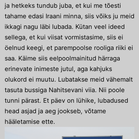
ja hetkeks tundub juba, et kui me tõesti
tahame edasi Iraani minna, siis võiks ju meid
ikkagi nagu läbi lubada. Kütan veel ideed
sellega, et kui viisat vormistasime, siis ei
öelnud keegi, et parempoolse rooliga riiki ei
saa. Käime siis eelpoolmainitud härraga
erinevate inimeste jutul, aga kahjuks
olukord ei muutu. Lubatakse meid vähemalt
tasuta bussiga Nahitsevani viia. Nii poole
tunni pärast. Et päev on lühike, lubadused
head asjad ja aeg jookseb, võtame
hääletamise ette.