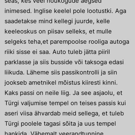
seas, kes veel nõukogude aegsed
inimesed. Inglise keelel pole lootustki. Aga
saadetakse mind kellegi juurde, kelle
keeleoskus on piisav selleks, et mulle
selgeks teha,et parempoolse rooliga autoga
riiki sisse ei saa. Auto tuleb jätta piiril
parklasse ja siis busside või taksoga edasi
liikuda. Läheme siis passikontrolli ja siin
jookseb ametnikel mõistus kiiresti kinni.
Kaks passi on neile liig. Ja see asjaolu, et
Türgi valjumise tempel on teises passis kui
aseri viisa ähvardab meid sellega, et tuleb
Türgi poolele tagasi sõita ja uus tempel
hankida. Vähemalt veerandtunnine