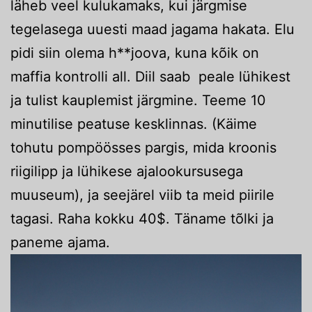
läheb veel kulukamaks, kui järgmise
tegelasega uuesti maad jagama hakata. Elu
pidi siin olema h**joova, kuna kõik on
maffia kontrolli all. Diil saab peale lühikest
ja tulist kauplemist järgmine. Teeme 10
minutilise peatuse kesklinnas. (Käime
tohutu pompöösses pargis, mida kroonis
riigilipp ja lühikese ajalookursusega
muuseum), ja seejärel viib ta meid piirile
tagasi. Raha kokku 40$. Täname tõlki ja
paneme ajama.