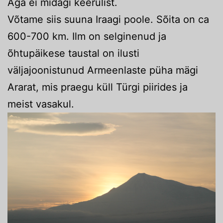
Aga ei midagi keerulist.
Võtame siis suuna Iraagi poole. Sõita on ca
600-700 km. Ilm on selginenud ja
õhtupäikese taustal on ilusti
väljajoonistunud Armeenlaste püha mägi
Ararat, mis praegu küll Türgi piirides ja
meist vasakul.