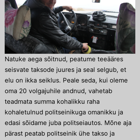
Natuke aega sõitnud, peatume teeääres
seisvate taksode juures ja seal selgub, et
elu on ikka seiklus. Peale seda, kui oleme
oma 20 volgajuhile andnud, vahetab
teadmata summa kohalikku raha
kohaletulnud politseinikuga omanikku ja
edasi sõidame juba politseiautos. Mõne aja
pärast peatab politseinik ühe takso ja