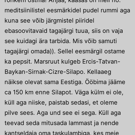
meditsiinilistel eesmärkidel pudel rummi aga
kuna see võib järgmistel piiridel
ebasoovitavaid tagajärgi tuua, siis on vaja
see kuidagi ära tarbida. Mis võib samuti
tagajärgi omada)). Sellel eesmärgil ostame
ka pepsit. Marsruut kulgeb Ercis-Tatvan-
Baykan-Sirnak-Cizre-Silapo. Kellaaeg
näikse olevat sama Eestiga. Ööbima jääme
ca 150 km enne Silapot. Väga külm ei ole,
küll aga niiske, paistab sedasi, et oleme
pilve sees. Aga und see ei sega. Küll aga
teevad seda mitusada lammast ja nende
kantseldaja oma taskulambiga, kes meie