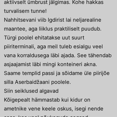
aktiivselt ümbrust jälgimas. Kohe hakkas
turvalisem tunne!
Nahhitsevani viib Igdirist lai neljarealine
maantee, aga liiklus praktiliselt puudub.
Türgi poolel ehitatakse uut suurt
piiriterminali, aga meil tuleb esialgu veel
vana korraldusega läbi ajada. See tähendab
asjaajamist läbi mingi konteineri akna.
Saame templid passi ja sõidame üle piirijõe
silla Aserbaidžaani poolele.
Siin seiklused algavad
Kõigepealt hämmastab kui kidur on
ametnike vene keele oskus, isegi nende