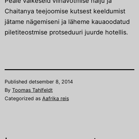
Peale väikeseid viinavõtmise nalju ja
Chaitanya teejoomise kutsest keeldumist
jätame nägemiseni ja läheme kauaoodatud
piletiteostmise protseduuri juurde hotellis.
Published
detsember 8, 2014
By
Toomas Tahlfeldt
Categorized as
Aafrika reis