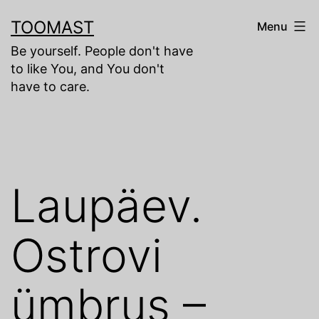
Skip
TOOMAST
Menu
to
Be yourself. People don't have
content
to like You, and You don't
have to care.
Laupäev.
Ostrovi
ümbrus –