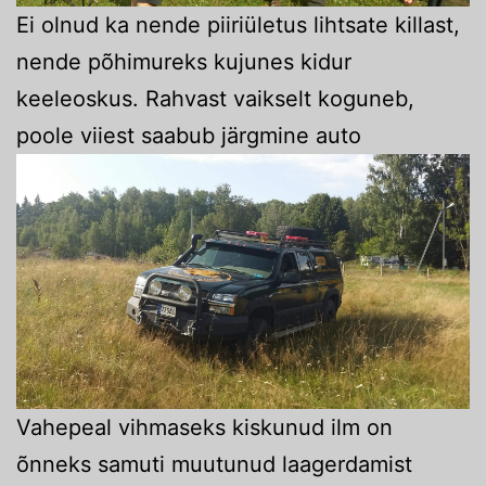
Ei olnud ka nende piiriületus lihtsate killast,
nende põhimureks kujunes kidur
keeleoskus. Rahvast vaikselt koguneb,
poole viiest saabub järgmine auto
Vahepeal vihmaseks kiskunud ilm on
õnneks samuti muutunud laagerdamist