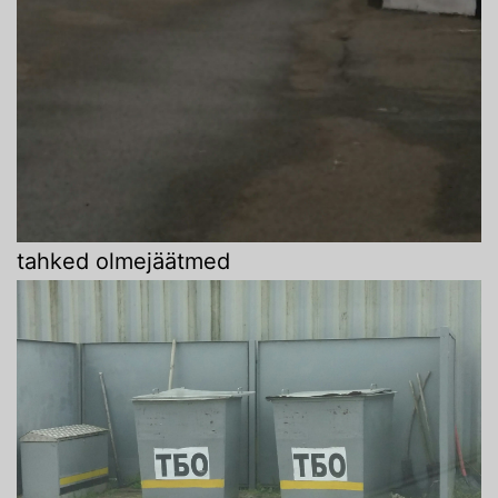
tahked olmejäätmed