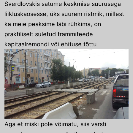
Sverdlovskis satume keskmise suurusega
liikluskaosesse, üks suurem ristmik, millest
ka meie peaksime läbi rühkima, on
praktiliselt suletud trammiteede
kapitaalremondi või ehituse tõttu
Aga et miski pole võimatu, siis varsti