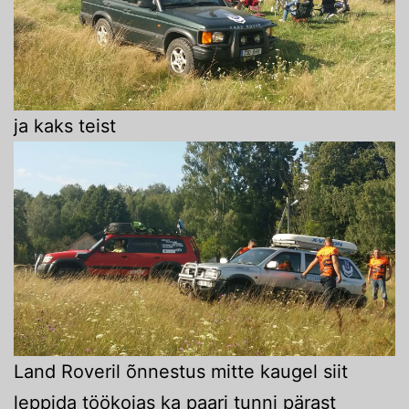
ja kaks teist
Land Roveril õnnestus mitte kaugel siit
leppida töökojas ka paari tunni pärast