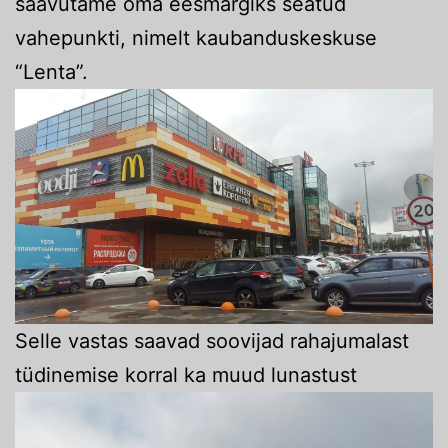
saavutame oma eesmärgiks seatud
vahepunkti, nimelt kaubanduskeskuse
“Lenta”.
Selle vastas saavad soovijad rahajumalast
tüdinemise korral ka muud lunastust