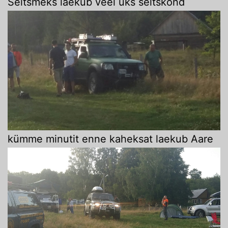
Seitsmeks laekub veel üks seltskond
kümme minutit enne kaheksat laekub Aare