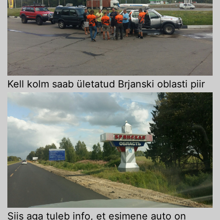
Kell kolm saab ületatud Brjanski oblasti piir
Siis aga tuleb info, et esimene auto on